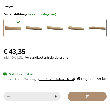
Länge
Endausbildung
gekappt (sägerau)
gekappt (sägerau)
gefast
Radius gefräst
Halbkugel gefräst
Holzkrü
€ 43,35
inkl. 19% USt. ,
Versandkostenfreie Lieferung
Sofort verfügbar
Frage zum Artikel
Lieferzeit:
2 - 5 Werktage
(DE - Ausland abweichend)