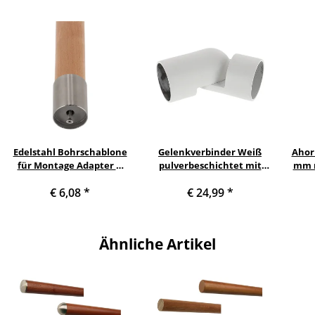
Edelstahl Bohrschablone
Gelenkverbinder Weiß
Ahor
für Montage Adapter &
pulverbeschichtet mit
mm m
Anbauteile aus Holz für
Adapter für Holzhandlauf
Hand
€ 6,08
*
€ 24,99
*
Holzhandlauf Ø 42 mm
Ø 42 mm
cm u
Ähnliche Artikel