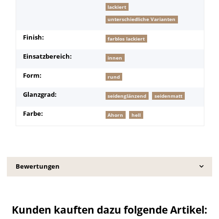
lackiert
unterschiedliche Varianten
Finish:
farblos lackiert
Einsatzbereich:
innen
Form:
rund
Glanzgrad:
seidenglänzend
seidenmatt
Farbe:
Ahorn
hell
Bewertungen
Kunden kauften dazu folgende Artikel: