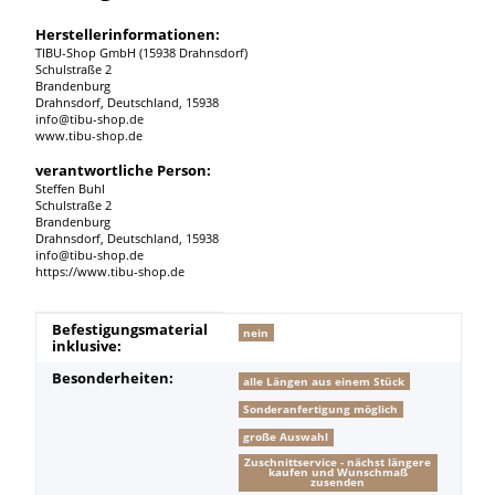
Herstellerinformationen:
TIBU-Shop GmbH (15938 Drahnsdorf)
Schulstraße 2
Brandenburg
Drahnsdorf, Deutschland, 15938
info@tibu-shop.de
www.tibu-shop.de
verantwortliche Person:
Steffen Buhl
Schulstraße 2
Brandenburg
Drahnsdorf, Deutschland, 15938
info@tibu-shop.de
https://www.tibu-shop.de
Produkteigenschaft
Wert
Befestigungsmaterial
nein
inklusive:
Besonderheiten:
alle Längen aus einem Stück
Sonderanfertigung möglich
große Auswahl
Zuschnittservice - nächst längere
kaufen und Wunschmaß
zusenden