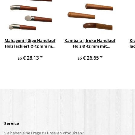
Mahagoni | Sipo Handlauf
Kambala | Iroko Handlauf
Ki
Holz lackiert Ø 42 mm mit
Holz Ø 42 mm mit
la
Edelstahlenden ohne
Holzenden ohne Halter
Hol
€ 28,13
*
€ 26,65
*
Halter
ab
ab
Service
Sie haben eine Frage zu unseren Produkten?