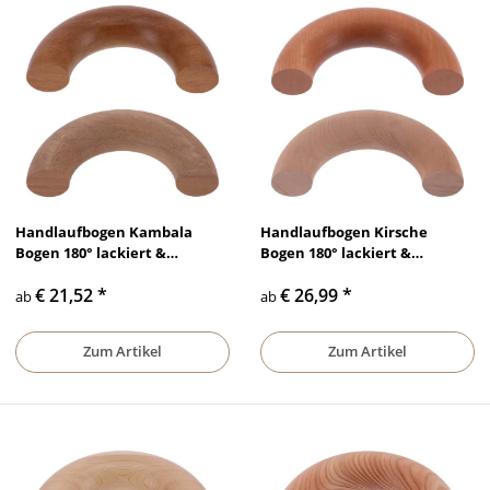
Handlaufbogen Kambala
Handlaufbogen Kirsche
Bogen 180° lackiert &
Bogen 180° lackiert &
unbehandelt, Ø 35 mm - Ø 50
unbehandelt, Ø 35 mm - Ø 50
€ 21,52
*
€ 26,99
*
mm
mm
ab
ab
Zum Artikel
Zum Artikel