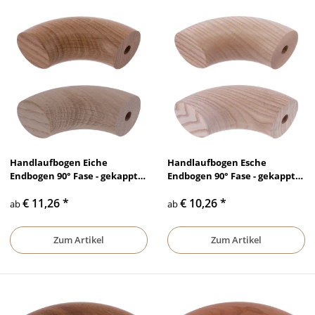
Handlaufbogen Eiche
Handlaufbogen Esche
Endbogen 90° Fase - gekappt
Endbogen 90° Fase - gekappt
Bohrung Ø10mm lackiert &
Bohrung Ø10mm lackiert &
€ 11,26
*
€ 10,26
*
unbehandelt, Ø 35 mm - Ø 50
unbehandelt, Ø 35 mm - Ø 50
ab
ab
mm
mm
Zum Artikel
Zum Artikel