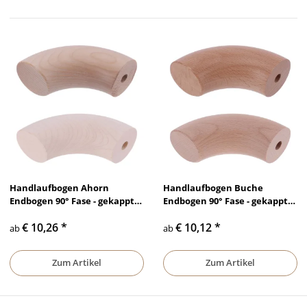
Handlaufbogen Ahorn
Handlaufbogen Buche
Endbogen 90° Fase - gekappt
Endbogen 90° Fase - gekappt
Bohrung Ø10mm lackiert &
Bohrung Ø10mm lackiert &
€ 10,26
*
€ 10,12
*
unbehandelt, Ø 35 mm - Ø 50
unbehandelt, Ø 35 mm - Ø 50
ab
ab
mm
mm
Zum Artikel
Zum Artikel