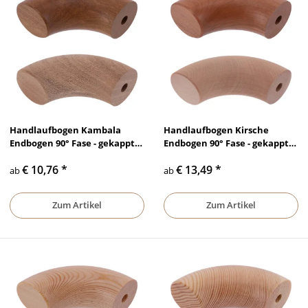
Handlaufbogen Kambala
Handlaufbogen Kirsche
Endbogen 90° Fase - gekappt
Endbogen 90° Fase - gekappt
Bohrung Ø10mm lackiert &
Bohrung Ø10mm lackiert &
€ 10,76
*
€ 13,49
*
unbehandelt, Ø 35 mm - Ø 50
unbehandelt, Ø 35 mm - Ø 50
ab
ab
mm
mm
Zum Artikel
Zum Artikel