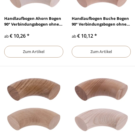
Handlaufbogen Ahorn Bogen
Handlaufbogen Buche Bogen
90° Verbindungsbogen ohne
90° Verbindungsbogen ohne
Bohrung lackiert &
Bohrung lackiert &
€ 10,26
*
€ 10,12
*
unbehandelt, Ø 35 mm - Ø 50
unbehandelt, Ø 35 mm - Ø 50
ab
ab
mm
mm
Zum Artikel
Zum Artikel