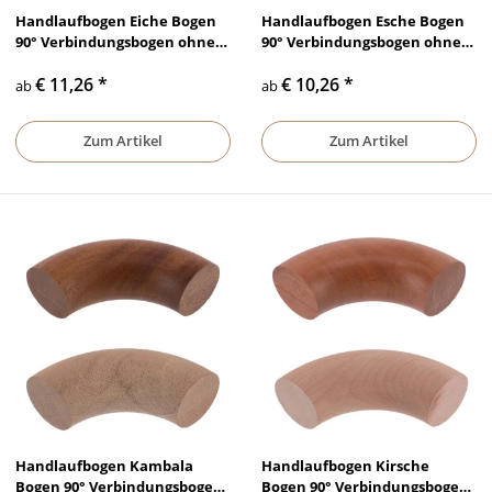
Handlaufbogen Eiche Bogen
Handlaufbogen Esche Bogen
90° Verbindungsbogen ohne
90° Verbindungsbogen ohne
Bohrung lackiert &
Bohrung lackiert &
€ 11,26
*
€ 10,26
*
unbehandelt, Ø 35 mm - Ø 50
unbehandelt, Ø 35 mm - Ø 50
ab
ab
mm
mm
Zum Artikel
Zum Artikel
Handlaufbogen Kambala
Handlaufbogen Kirsche
Bogen 90° Verbindungsbogen
Bogen 90° Verbindungsbogen