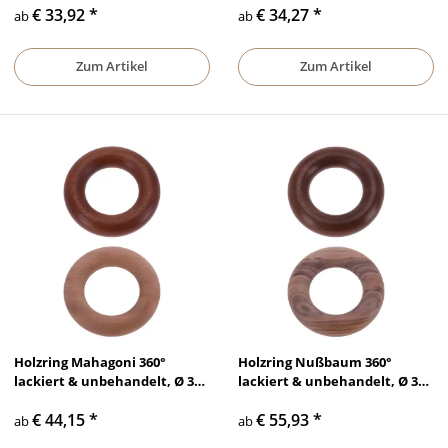
€ 33,92
*
€ 34,27
*
ab
ab
Zum Artikel
Zum Artikel
Holzring Mahagoni 360°
Holzring Nußbaum 360°
lackiert & unbehandelt, Ø 35
lackiert & unbehandelt, Ø 35
mm - Ø 50 mm
mm - Ø 50 mm
€ 44,15
*
€ 55,93
*
ab
ab