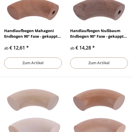
Handlaufbogen Mahagoni
Handlaufbogen Nußbaum
Endbogen 90° Fase - gekappt
Endbogen 90° Fase - gekappt
Bohrung Ø10mm lackiert &
Bohrung Ø10mm lackiert &
€ 12,61
*
€ 14,28
*
unbehandelt, Ø 35 mm - Ø 50
unbehandelt, Ø 35 mm - Ø 50
ab
ab
mm
mm
Zum Artikel
Zum Artikel