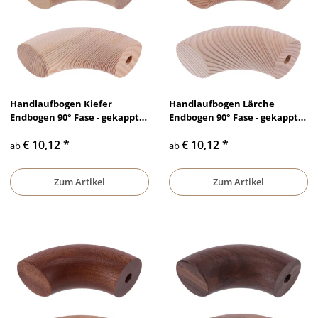
Handlaufbogen Kiefer
Handlaufbogen Lärche
Endbogen 90° Fase - gekappt
Endbogen 90° Fase - gekappt
Bohrung Ø10mm lackiert &
Bohrung Ø10mm lackiert &
€ 10,12
*
€ 10,12
*
unbehandelt, Ø 35 mm - Ø 50
unbehandelt, Ø 35 mm - Ø 50
ab
ab
mm
mm
Zum Artikel
Zum Artikel