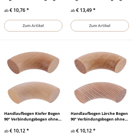
ohne Bohrung lackiert &
ohne Bohrung lackiert &
€ 10,76
*
€ 13,49
*
unbehandelt, Ø 35 mm - Ø 50
unbehandelt, Ø 35 mm - Ø 50
ab
ab
mm
mm
Zum Artikel
Zum Artikel
Handlaufbogen Kiefer Bogen
Handlaufbogen Lärche Bogen
90° Verbindungsbogen ohne
90° Verbindungsbogen ohne
Bohrung lackiert &
Bohrung lackiert &
€ 10,12
*
€ 10,12
*
unbehandelt, Ø 35 mm - Ø 50
unbehandelt, Ø 35 mm - Ø 50
ab
ab