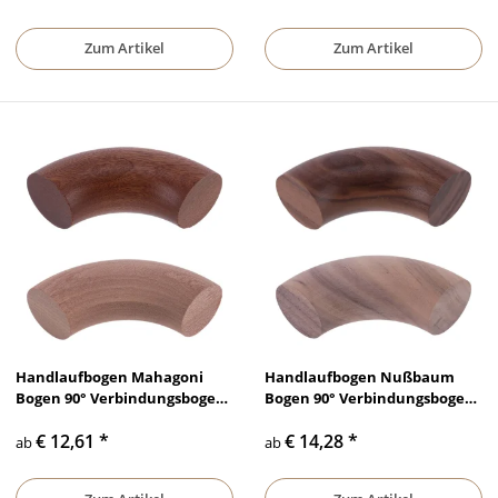
mm
mm
Zum Artikel
Zum Artikel
Handlaufbogen Mahagoni
Handlaufbogen Nußbaum
Bogen 90° Verbindungsbogen
Bogen 90° Verbindungsbogen
ohne Bohrung lackiert &
ohne Bohrung lackiert &
€ 12,61
*
€ 14,28
*
unbehandelt, Ø 35 mm - Ø 50
unbehandelt, Ø 35 mm - Ø 50
ab
ab
mm
mm