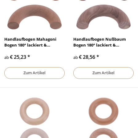
Handlaufbogen Mahagoni
Handlaufbogen Nußbaum
Bogen 180° lackiert &
Bogen 180° lackiert &
unbehandelt, Ø 35 mm - Ø 50
unbehandelt, Ø 35 mm - Ø 50
€ 25,23
*
€ 28,56
*
mm
mm
ab
ab
Zum Artikel
Zum Artikel