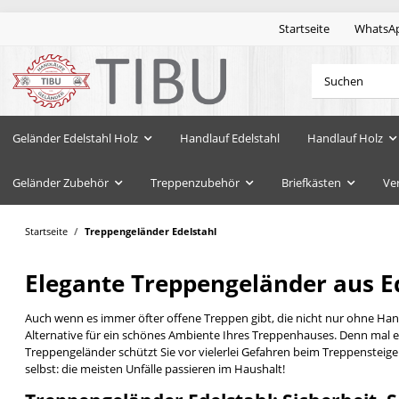
Startseite
WhatsA
Geländer Edelstahl Holz
Handlauf Edelstahl
Handlauf Holz
Geländer Zubehör
Treppenzubehör
Briefkästen
Ve
Startseite
Treppengeländer Edelstahl
Elegante Treppengeländer aus E
Auch wenn es immer öfter offene Treppen gibt, die nicht nur ohne Ha
Alternative für ein schönes Ambiente Ihres Treppenhauses. Denn mal eh
Treppengeländer schützt Sie vor vielerlei Gefahren beim Treppensteige
selbst: die meisten Unfälle passieren im Haushalt!