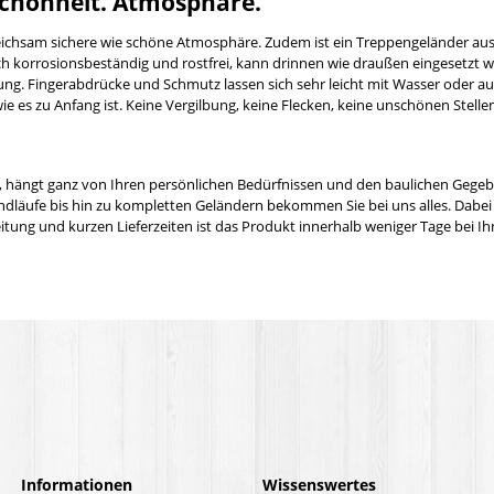
 Schönheit. Atmosphäre.
eichsam sichere wie schöne Atmosphäre. Zudem ist ein Treppengeländer aus 
t sich korrosionsbeständig und rostfrei, kann drinnen wie draußen eingesetz
ung. Fingerabdrücke und Schmutz lassen sich sehr leicht mit Wasser oder a
 es zu Anfang ist. Keine Vergilbung, keine Flecken, keine unschönen Stellen
 hängt ganz von Ihren persönlichen Bedürfnissen und den baulichen Gegebenhe
äufe bis hin zu kompletten Geländern bekommen Sie bei uns alles. Dabei s
ng und kurzen Lieferzeiten ist das Produkt innerhalb weniger Tage bei Ihn
Informationen
Wissenswertes