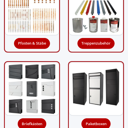
Pfosten & Stäbe
Treppenzubehör
Briefkästen
Paketboxen