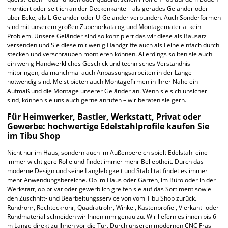
montiert oder seitlich an der Deckenkante – als gerades Geländer oder
über Ecke, als L-Geländer oder U-Geländer verbunden. Auch Sonderformen
sind mit unserem großen Zubehörkatalog und Montagematerial kein
Problem. Unsere Geländer sind so konzipiert das wir diese als Bausatz
versenden und Sie diese mit wenig Handgriffe auch als Leihe einfach durch
stecken und verschrauben montieren können. Allerdings sollten sie auch
ein wenig Handwerkliches Geschick und technisches Verständnis
mitbringen, da manchmal auch Anpassungsarbeiten in der Länge
notwendig sind. Meist bieten auch Montagefirmen in Ihrer Nähe ein
Aufmaß und die Montage unserer Geländer an. Wenn sie sich unsicher
sind, können sie uns auch gerne anrufen – wir beraten sie gern.
Für Heimwerker, Bastler, Werkstatt, Privat oder
Gewerbe: hochwertige Edelstahlprofile kaufen Sie
im Tibu Shop
Nicht nur im Haus, sondern auch im Außenbereich spielt
Edelstahl eine
immer wichtigere Rolle und findet immer mehr Beliebtheit. Durch das
moderne Design und seine Langlebigkeit und Stabilität findet es immer
mehr Anwendungsbereiche. Ob im Haus oder Garten, im Büro oder in der
Werkstatt, ob privat oder gewerblich greifen sie auf das Sortiment sowie
den Zuschnitt- und Bearbeitungsservice von vom Tibu Shop zurück.
Rundrohr, Rechteckrohr, Quadratrohr, Winkel, Kastenprofiel, Vierkant- oder
Rundmaterial schneiden wir Ihnen mm genau zu. Wir liefern es ihnen bis 6
m Länge direkt zu Ihnen vor die Tür. Durch unseren modernen CNC Fräs-