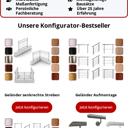
Maßanfertigung
Bausätze
Persönliche
Über 25 Jahre


Fachberatung
Erfahrung
Unsere Konfigurator-Bestseller
Geländer senkrechte Streben
Geländer Aufmontage
Jetzt konfigurieren
Jetzt konfigurieren