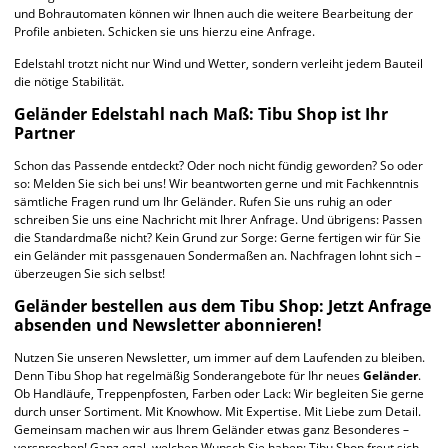
und Bohrautomaten können wir Ihnen auch die weitere Bearbeitung der
Profile anbieten. Schicken sie uns hierzu eine Anfrage.
Edelstahl trotzt nicht nur Wind und Wetter, sondern verleiht jedem Bauteil
die nötige Stabilität.
Geländer Edelstahl nach Maß: Tibu Shop ist Ihr
Partner
Schon das Passende entdeckt? Oder noch nicht fündig geworden? So oder
so: Melden Sie sich bei uns! Wir beantworten gerne und mit Fachkenntnis
sämtliche Fragen rund um Ihr Geländer. Rufen Sie uns ruhig an oder
schreiben Sie uns eine Nachricht mit Ihrer Anfrage. Und übrigens: Passen
die Standardmaße nicht? Kein Grund zur Sorge: Gerne fertigen wir für Sie
ein Geländer mit passgenauen Sondermaßen an. Nachfragen lohnt sich –
überzeugen Sie sich selbst!
Geländer bestellen aus dem Tibu Shop: Jetzt Anfrage
absenden und Newsletter abonnieren!
Nutzen Sie unseren Newsletter, um immer auf dem Laufenden zu bleiben.
Denn Tibu Shop hat regelmäßig Sonderangebote für Ihr neues
Geländer
.
Ob Handläufe, Treppenpfosten, Farben oder Lack: Wir begleiten Sie gerne
durch unser Sortiment. Mit Knowhow. Mit Expertise. Mit Liebe zum Detail.
Gemeinsam machen wir aus Ihrem Geländer etwas ganz Besonderes –
versprochen! Ganz egal, welchen Wunsch Sie haben: Tibu Shop freut sich,