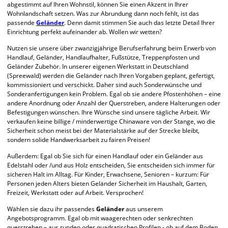
abgestimmt auf Ihren Wohnstil, können Sie einen Akzent in Ihrer
Wohnlandschaft setzen. Was zur Abrundung dann noch fehlt, ist das
passende
Geländer
. Denn damit stimmen Sie auch das letzte Detail Ihrer
Einrichtung perfekt aufeinander ab. Wollen wir wetten?
Nutzen sie unsere über zwanzigjährige Berufserfahrung beim Erwerb von
Handlauf, Geländer, Handlaufhalter, Fußstütze, Treppenpfosten und
Geländer Zubehör. In unserer eigenen Werkstatt in Deutschland
(Spreewald) werden die Geländer nach Ihren Vorgaben geplant, gefertigt,
kommissioniert und verschickt. Daher sind auch Sonderwünsche und
Sonderanfertigungen kein Problem. Egal ob sie andere Pfostenhöhen – eine
andere Anordnung oder Anzahl der Querstreben, andere Halterungen oder
Befestigungen wünschen. Ihre Wünsche sind unsere tägliche Arbeit. Wir
verkaufen keine billige / minderwertige Chinaware von der Stange, wo die
Sicherheit schon meist bei der Materialstärke auf der Strecke bleibt,
sondern solide Handwerksarbeit zu fairen Preisen!
Außerdem: Egal ob Sie sich für einen Handlauf oder ein Geländer aus
Edelstahl oder /und aus Holz entscheiden, Sie entscheiden sich immer für
sicheren Halt im Alltag. Für Kinder, Erwachsene, Senioren – kurzum: Für
Personen jeden Alters bieten Geländer Sicherheit im Haushalt, Garten,
Freizeit, Werkstatt oder auf Arbeit. Versprochen!
Wählen sie dazu ihr passendes
Geländer
aus unserem
Angebotsprogramm. Egal ob mit waagerechten oder senkrechten
querstreben – aus runden oder quadratischen Profilen - ob auf dem Boden