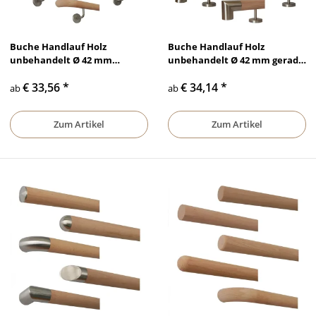
Buche Handlauf Holz
Buche Handlauf Holz
unbehandelt Ø 42 mm
unbehandelt Ø 42 mm gerade
gewinkelte Edelstahlhalter
Edelstahlhalter und Enden
€ 33,56
*
€ 34,14
*
und Enden
ab
ab
Zum Artikel
Zum Artikel