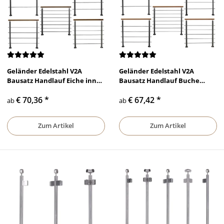
Geländer Edelstahl V2A
Geländer Edelstahl V2A
Bausatz Handlauf Eiche innen
Bausatz Handlauf Buche
Treppe Holz Strebe
innen Treppe Holz Strebe
€ 70,36
*
€ 67,42
*
waagerecht V2A
waagerecht V2A
ab
ab
Zum Artikel
Zum Artikel