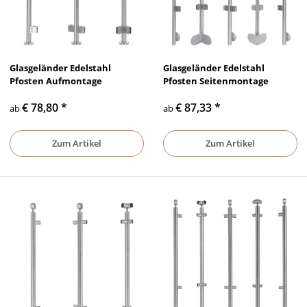
Glasgeländer Edelstahl
Glasgeländer Edelstahl
Pfosten Aufmontage
Pfosten Seitenmontage
€ 78,80
*
€ 87,33
*
ab
ab
Zum Artikel
Zum Artikel