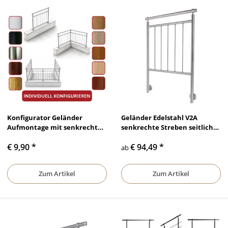
Konfigurator Geländer
Geländer Edelstahl V2A
Aufmontage mit senkrechten
senkrechte Streben seitliche
Streben
Montage
€ 9,90
*
€ 94,49
*
ab
Zum Artikel
Zum Artikel