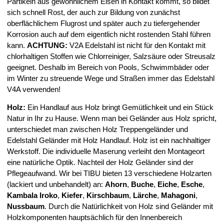
Partikeln aus gewöhnlichem Eisen in Kontakt kommt, so bildet
sich schnell Rost, der auch zur Bildung von zunächst
oberflächlichem Flugrost und später auch zu tiefergehender
Korrosion auch auf dem eigentlich nicht rostenden Stahl führen
kann.
ACHTUNG:
V2A Edelstahl ist nicht für den Kontakt mit
chlorhaltigen Stoffen wie Chlorreiniger, Salzsäure oder Streusalz
geeignet. Deshalb im Bereich von Pools, Schwimmbäder oder
im Winter zu streuende Wege und Straßen immer das Edelstahl
V4A verwenden!
Holz:
Ein Handlauf aus Holz bringt Gemütlichkeit und ein Stück
Natur in Ihr zu Hause. Wenn man bei Geländer aus Holz spricht,
unterschiedet man zwischen Holz Treppengeländer und
Edelstahl Geländer mit Holz Handlauf. Holz ist ein nachhaltiger
Werkstoff. Die individuelle Maserung verleiht den Montageort
eine natürliche Optik. Nachteil der Holz Geländer sind der
Pflegeaufwand. Wir bei TIBU bieten 13 verschiedene Holzarten
(lackiert und unbehandelt) an:
Ahorn
,
Buche
,
Eiche
,
Esche
,
Kambala
Iroko
,
Kiefer
,
Kirschbaum
,
Lärche
,
Mahagoni
,
Nussbaum
. Durch die Natürlichkeit von Holz sind Geländer mit
Holzkomponenten hauptsächlich für den Innenbereich