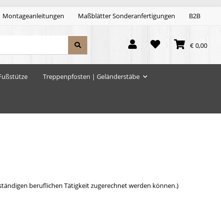
Montageanleitungen
Maßblätter Sonderanfertigungen
B2B
€ 0,00
Fußstütze
Treppenpfosten | Geländerstäbe
stständigen beruflichen Tätigkeit zugerechnet werden können.)