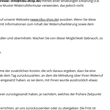
dresse: info@tibu-shop.de)
mittels einer eindeutigen Erklärung (z.B.
ügte Muster-Widerrufsformular verwenden, das jedoch nicht
uf unserer Webseite (
www.tibu-shop.de
) ausüben. Wenn Sie diese
g mit Informationen zum Inhalt der Widerrufserklärung sowie dem
üllen und übermitteln. Machen Sie von dieser Möglichkeit Gebrauch, so
n.
me der zusätzlichen Kosten, die sich daraus ergeben, dass Sie eine
 ab dem Tag zurückzuzahlen, an dem die Mitteilung über Ihren Widerruf
 eingesetzt haben, es sei denn, mit Ihnen wurde ausdrücklich etwas
Waren zurückgesandt haben, je nachdem, welches der frühere Zeitpunkt
terrichten, an uns
zurückzusenden oder zu übergeben. Die Frist ist