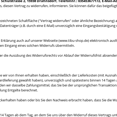
Schulstrasse 2, 15938 Drahnsdorf, Telefonnr.: 035453677172, E-Mail-A
uss, diesen Vertrag zu widerrufen, informieren. Sie können dafür das beigef
zeichneten Schaltfläche ("Vertrag widerrufen" oder ähnliche Bezeichnung) a
Datenträger (z.B. durch eine E-Mail) unverzüglich eine Eingangsbestätigun
Erklärung auch auf unserer Webseite (www.tibu-shop.de) elektronisch ausf
den Eingang eines solchen Widerrufs übermitteln.
über die Ausübung des Widerrufsrechts vor Ablauf der Widerrufsfrist absende
e wir von Ihnen erhalten haben, einschließlich der Lieferkosten (mit Ausnah
dardlieferung gewählt haben), unverzüglich und spätestens binnen 14 Tagen
den wir dasselbe Zahlungsmittel, das Sie bei der ursprünglichen Transaktion
lung Entgelte berechnet.
ckerhalten haben oder bis Sie den Nachweis erbracht haben, dass Sie die 
 14 Tagen ab dem Tag, an dem Sie uns über den Widerruf dieses Vertrags un