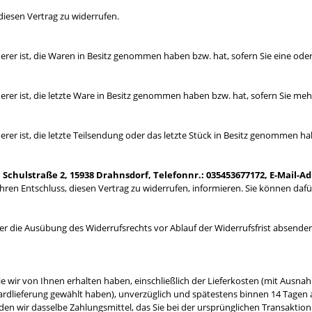
iesen Vertrag zu widerrufen.
derer ist, die Waren in Besitz genommen haben bzw. hat, sofern Sie eine od
derer ist, die letzte Ware in Besitz genommen haben bzw. hat, sofern Sie m
erer ist, die letzte Teilsendung oder das letzte Stück in Besitz genommen ha
Schulstraße 2, 15938 Drahnsdorf, Telefonnr.: 035453677172, E-Mail-A
er Ihren Entschluss, diesen Vertrag zu widerrufen, informieren. Sie können 
über die Ausübung des Widerrufsrechts vor Ablauf der Widerrufsfrist absende
e wir von Ihnen erhalten haben, einschließlich der Lieferkosten (mit Ausnah
dardlieferung gewählt haben), unverzüglich und spätestens binnen 14 Tagen
den wir dasselbe Zahlungsmittel, das Sie bei der ursprünglichen Transaktion