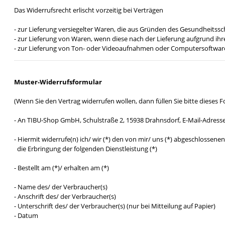
Das Widerrufsrecht erlischt vorzeitig bei Verträgen
- zur Lieferung versiegelter Waren, die aus Gründen des Gesundheitssc
- zur Lieferung von Waren, wenn diese nach der Lieferung aufgrund i
- zur Lieferung von Ton- oder Videoaufnahmen oder Computersoftware i
Muster-Widerrufsformular
(Wenn Sie den Vertrag widerrufen wollen, dann füllen Sie bitte dieses 
- An TIBU-Shop GmbH, Schulstraße 2, 15938 Drahnsdorf, E-Mail-Adresse
- Hiermit widerrufe(n) ich/ wir (*) den von mir/ uns (*) abgeschlossen
die Erbringung der folgenden Dienstleistung (*)
- Bestellt am (*)/ erhalten am (*)
- Name des/ der Verbraucher(s)
- Anschrift des/ der Verbraucher(s)
- Unterschrift des/ der Verbraucher(s) (nur bei Mitteilung auf Papier)
- Datum