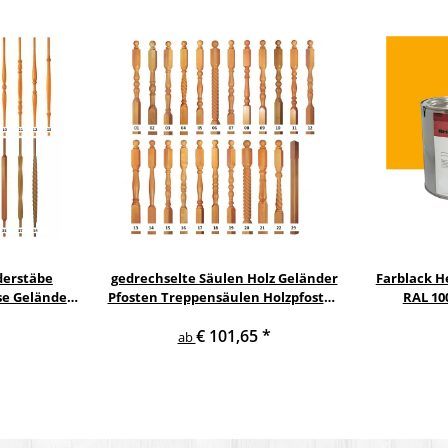
derstäbe
gedrechselte Säulen Holz Geländer
Farblack He
se Geländer
Pfosten Treppensäulen Holzpfosten
RAL 100
nstab
Holzsäulen
€ 101,65
*
ab