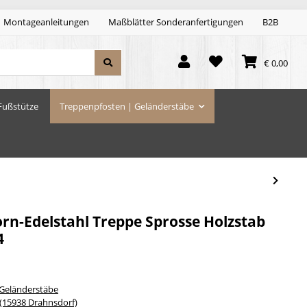
Montageanleitungen
Maßblätter Sonderanfertigungen
B2B
€ 0,00
Fußstütze
Treppenpfosten | Geländerstäbe
rn-Edelstahl Treppe Sprosse Holzstab
4
 Geländerstäbe
15938 Drahnsdorf)