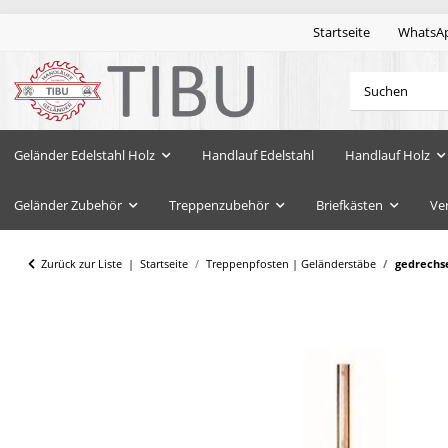
Startseite
WhatsA
Geländer Edelstahl Holz
Handlauf Edelstahl
Handlauf Holz
Geländer Zubehör
Treppenzubehör
Briefkästen
Ve
Zurück zur Liste
Startseite
Treppenpfosten | Geländerstäbe
gedrechse