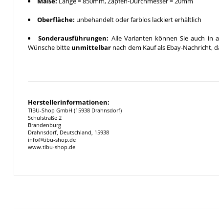
Maße:
Länge = 850mm, Zapfen-Durchmesser = 20mm
Oberfläche:
unbehandelt oder farblos lackiert erhältlich
Sonderausführungen:
Alle Varianten können Sie auch in a
Wünsche bitte
unmittelbar
nach dem Kauf als Ebay-Nachricht, da
Herstellerinformationen:
TIBU-Shop GmbH (15938 Drahnsdorf)
Schulstraße 2
Brandenburg
Drahnsdorf, Deutschland, 15938
info@tibu-shop.de
www.tibu-shop.de