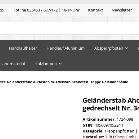
pp
Hotline 035453 / 677-172 | 10-14 Uhr
Kontakt
Newsletter
Handlaufhalter
Handlauf Aluminium
Absperrpfosten
rsandmaterial
Holzlampen
lte Geländerstäbe & Pfosten m. Edelstahl Staketen Treppe Geländer Säule
Geländerstab Aho
gedrechselt Nr. 3
Artikelnummer:
1724-098
GTIN:
4056097052244
Kategorie:
Treppenpfosten |
Hersteller:
TIBU-Shop GmbH (