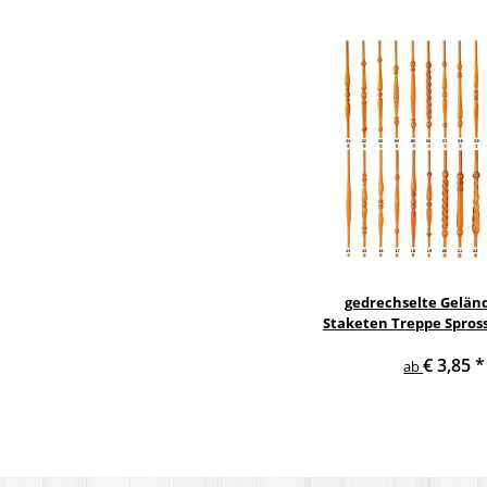
gedrechselte Gelän
Staketen Treppe Spros
Holzstab Treppe
€ 3,85
*
ab