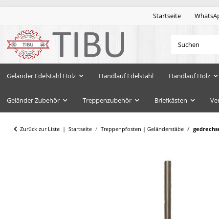
Startseite
WhatsA
Geländer Edelstahl Holz
Handlauf Edelstahl
Handlauf Holz
Geländer Zubehör
Treppenzubehör
Briefkästen
Ve
Zurück zur Liste
Startseite
Treppenpfosten | Geländerstäbe
gedrechse