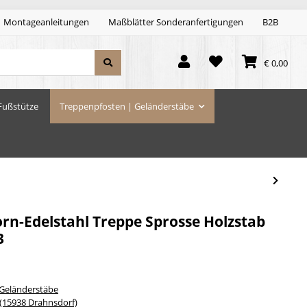
Montageanleitungen
Maßblätter Sonderanfertigungen
B2B
€ 0,00
Fußstütze
Treppenpfosten | Geländerstäbe
rn-Edelstahl Treppe Sprosse Holzstab
3
 Geländerstäbe
15938 Drahnsdorf)