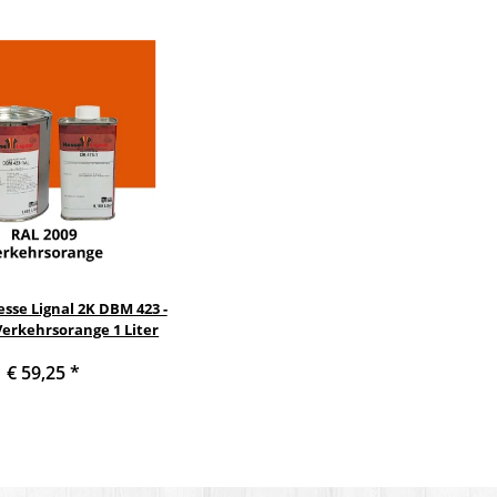
sse Lignal 2K DBM 423 -
Verkehrsorange 1 Liter
€ 59,25
*