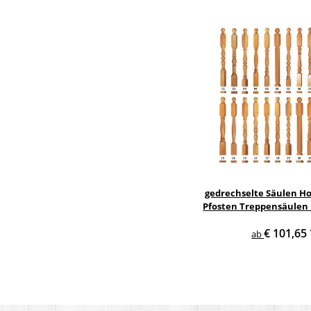
gedrechselte Säulen Ho
Pfosten Treppensäulen 
Holzsäulen
€ 101,65
ab