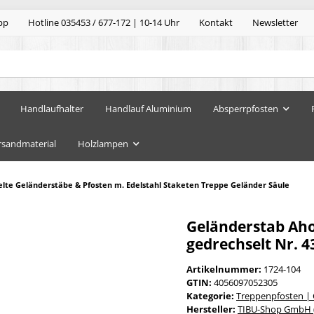
pp
Hotline 035453 / 677-172 | 10-14 Uhr
Kontakt
Newsletter
Handlaufhalter
Handlauf Aluminium
Absperrpfosten
rsandmaterial
Holzlampen
lte Geländerstäbe & Pfosten m. Edelstahl Staketen Treppe Geländer Säule
Geländerstab Aho
gedrechselt Nr. 4
Artikelnummer:
1724-104
GTIN:
4056097052305
Kategorie:
Treppenpfosten |
Hersteller:
TIBU-Shop GmbH (