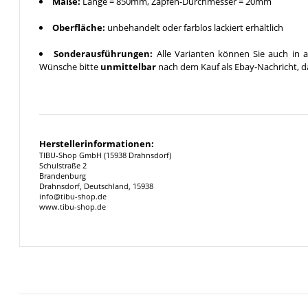
Maße:
Länge = 850mm, Zapfen-Durchmesser = 20mm
Oberfläche:
unbehandelt oder farblos lackiert erhältlich
Sonderausführungen:
Alle Varianten können Sie auch in a
Wünsche bitte
unmittelbar
nach dem Kauf als Ebay-Nachricht, da
Herstellerinformationen:
TIBU-Shop GmbH (15938 Drahnsdorf)
Schulstraße 2
Brandenburg
Drahnsdorf, Deutschland, 15938
info@tibu-shop.de
www.tibu-shop.de