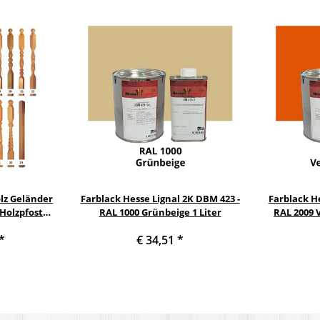
lz Geländer
Farblack Hesse Lignal 2K DBM 423 -
Farblack He
Holzpfosten
RAL 1000 Grünbeige 1 Liter
RAL 2009 
*
€ 34,51
*