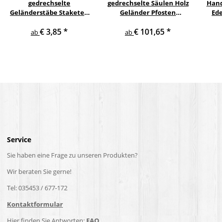
gedrechselte
gedrechselte Säulen Holz
Hand
Geländerstäbe Staketen
Geländer Pfosten
Ede
Treppe Sprosse Geländer
Treppensäulen
pulv
€ 3,85
*
€ 101,65
*
Holzstab Treppenstab
Holzpfosten Holzsäulen
ab
ab
Service
Sie haben eine Frage zu unseren Produkten?
Wir beraten Sie gerne!
Tel: 035453 / 677-172
Kontaktformular
Hier finden Sie Antworten:
FAQ