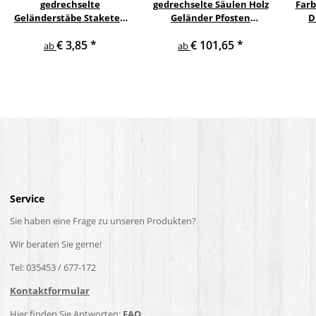
gedrechselte
gedrechselte Säulen Holz
Farb
Geländerstäbe Staketen
Geländer Pfosten
D
Treppe Sprosse Geländer
Treppensäulen
€ 3,85
*
€ 101,65
*
Holzstab Treppenstab
Holzpfosten Holzsäulen
ab
ab
Service
Sie haben eine Frage zu unseren Produkten?
Wir beraten Sie gerne!
Tel: 035453 / 677-172
Kontaktformular
Hier finden Sie Antworten:
FAQ