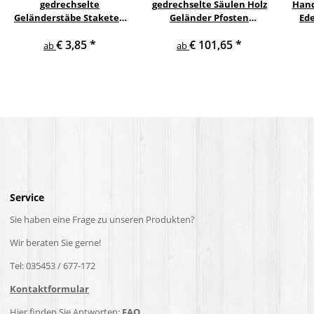
gedrechselte
gedrechselte Säulen Holz
Hand
Geländerstäbe Staketen
Geländer Pfosten
Ede
Treppe Sprosse Geländer
Treppensäulen
pulv
€ 3,85
*
€ 101,65
*
Holzstab Treppenstab
Holzpfosten Holzsäulen
ab
ab
Service
Sie haben eine Frage zu unseren Produkten?
Wir beraten Sie gerne!
Tel: 035453 / 677-172
Kontaktformular
Hier finden Sie Antworten:
FAQ