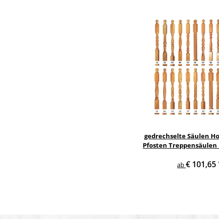
gedrechselte Säulen Ho
Pfosten Treppensäulen 
Holzsäulen
€ 101,65
ab