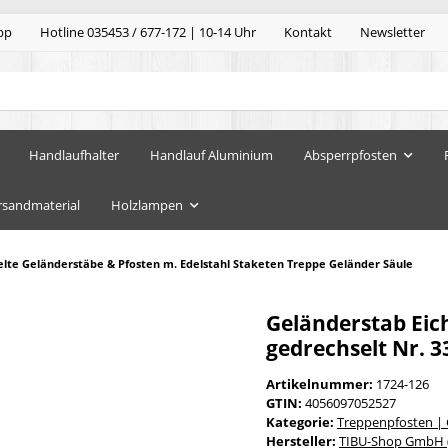
pp
Hotline 035453 / 677-172 | 10-14 Uhr
Kontakt
Newsletter
Handlaufhalter
Handlauf Aluminium
Absperrpfosten
rsandmaterial
Holzlampen
lte Geländerstäbe & Pfosten m. Edelstahl Staketen Treppe Geländer Säule
Geländerstab Eic
gedrechselt Nr. 3
Artikelnummer:
1724-126
GTIN:
4056097052527
Kategorie:
Treppenpfosten |
Hersteller:
TIBU-Shop GmbH (