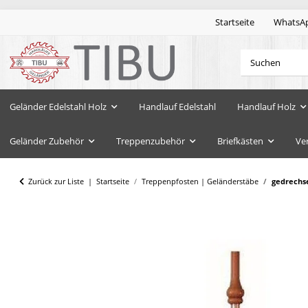
Startseite
WhatsA
Geländer Edelstahl Holz
Handlauf Edelstahl
Handlauf Holz
Geländer Zubehör
Treppenzubehör
Briefkästen
Ve
Zurück zur Liste
Startseite
Treppenpfosten | Geländerstäbe
gedrechse