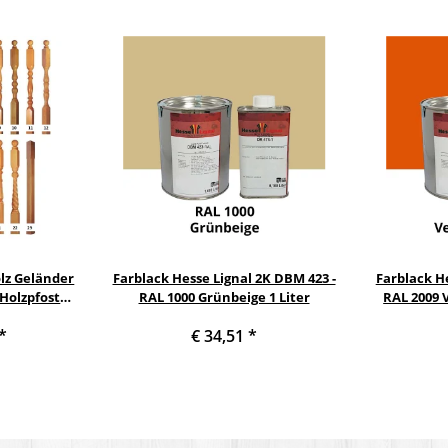
lz Geländer
Farblack Hesse Lignal 2K DBM 423 -
Farblack He
Holzpfosten
RAL 1000 Grünbeige 1 Liter
RAL 2009 
*
€ 34,51
*