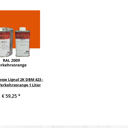
sse Lignal 2K DBM 423 -
Verkehrsorange 1 Liter
€ 59,25
*