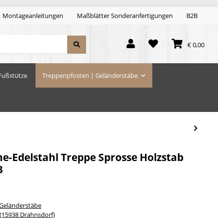
Montageanleitungen
Maßblätter Sonderanfertigungen
B2B
€ 0,00
Fußstütze
Treppenpfosten | Geländerstäbe
he-Edelstahl Treppe Sprosse Holzstab
3
 Geländerstäbe
15938 Drahnsdorf)