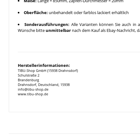
Maße:
Länge = 850mm, Zapfen-Durchmesser = 20mm
Oberfläche:
unbehandelt oder farblos lackiert erhältlich
Sonderausführungen:
Alle Varianten können Sie auch in a
Wünsche bitte
unmittelbar
nach dem Kauf als Ebay-Nachricht, da
Herstellerinformationen:
TIBU-Shop GmbH (15938 Drahnsdorf)
Schulstraße 2
Brandenburg
Drahnsdorf, Deutschland, 15938
info@tibu-shop.de
www.tibu-shop.de