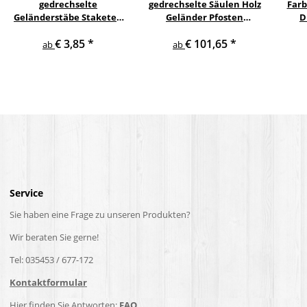
gedrechselte
gedrechselte Säulen Holz
Farb
Geländerstäbe Staketen
Geländer Pfosten
D
Treppe Sprosse Geländer
Treppensäulen
€ 3,85
*
€ 101,65
*
Holzstab Treppenstab
Holzpfosten Holzsäulen
ab
ab
Service
Sie haben eine Frage zu unseren Produkten?
Wir beraten Sie gerne!
Tel: 035453 / 677-172
Kontaktformular
Hier finden Sie Antworten:
FAQ