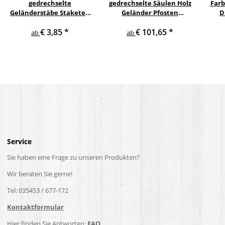
gedrechselte
gedrechselte Säulen Holz
Farb
Geländerstäbe Staketen
Geländer Pfosten
D
Treppe Sprosse Geländer
Treppensäulen
€ 3,85
*
€ 101,65
*
Holzstab Treppenstab
Holzpfosten Holzsäulen
ab
ab
Service
Sie haben eine Frage zu unseren Produkten?
Wir beraten Sie gerne!
Tel: 035453 / 677-172
Kontaktformular
Hier finden Sie Antworten:
FAQ