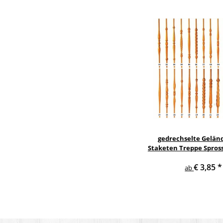
gedrechselte Gelän
Staketen Treppe Spros
Holzstab Treppe
€ 3,85
*
ab