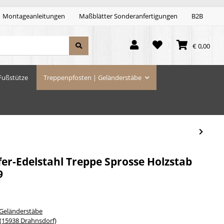
Montageanleitungen
Maßblätter Sonderanfertigungen
B2B
€ 0,00
Fußstütze
Treppenpfosten | Geländerstäbe
er-Edelstahl Treppe Sprosse Holzstab
9
 Geländerstäbe
15938 Drahnsdorf)