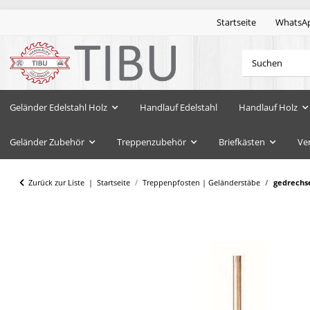
Startseite
WhatsA
Geländer Edelstahl Holz
Handlauf Edelstahl
Handlauf Holz
Geländer Zubehör
Treppenzubehör
Briefkästen
Ve
Zurück zur Liste
Startseite
Treppenpfosten | Geländerstäbe
gedrechse