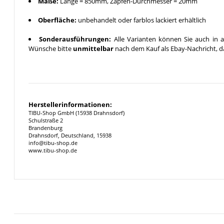
Maße:
Länge = 850mm, Zapfen-Durchmesser = 20mm
Oberfläche:
unbehandelt oder farblos lackiert erhältlich
Sonderausführungen:
Alle Varianten können Sie auch in a
Wünsche bitte
unmittelbar
nach dem Kauf als Ebay-Nachricht, da
Herstellerinformationen:
TIBU-Shop GmbH (15938 Drahnsdorf)
Schulstraße 2
Brandenburg
Drahnsdorf, Deutschland, 15938
info@tibu-shop.de
www.tibu-shop.de