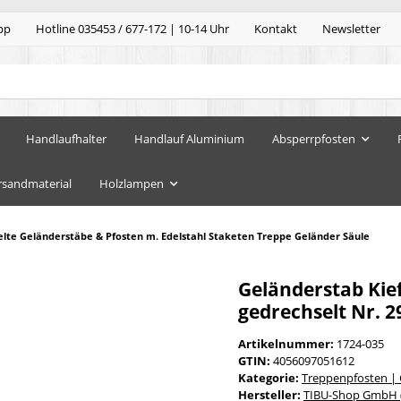
pp
Hotline 035453 / 677-172 | 10-14 Uhr
Kontakt
Newsletter
Handlaufhalter
Handlauf Aluminium
Absperrpfosten
rsandmaterial
Holzlampen
lte Geländerstäbe & Pfosten m. Edelstahl Staketen Treppe Geländer Säule
Geländerstab Kief
gedrechselt Nr. 2
Artikelnummer:
1724-035
GTIN:
4056097051612
Kategorie:
Treppenpfosten |
Hersteller:
TIBU-Shop GmbH (