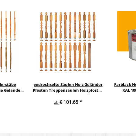
derstäbe
gedrechselte Säulen Holz Geländer
Farblack He
se Geländer
Pfosten Treppensäulen Holzpfosten
RAL 100
nstab
Holzsäulen
€ 101,65
*
ab