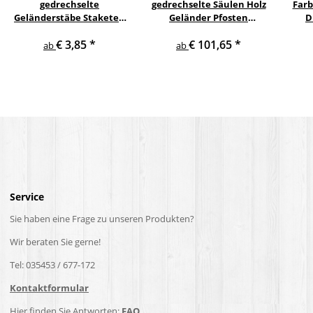
gedrechselte
gedrechselte Säulen Holz
Farb
Geländerstäbe Staketen
Geländer Pfosten
D
Treppe Sprosse Geländer
Treppensäulen
€ 3,85
*
€ 101,65
*
Holzstab Treppenstab
Holzpfosten Holzsäulen
ab
ab
Service
Sie haben eine Frage zu unseren Produkten?
Wir beraten Sie gerne!
Tel: 035453 / 677-172
Kontaktformular
Hier finden Sie Antworten:
FAQ