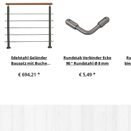
Edelstahl Geländer
Rundstab Verbinder Ecke
Ru
Bausatz mit Buche
90 ° Rundstahl Ø 8 mm
bie
Handlauf, Länge 5,0 m mit
€ 694,21
*
€ 5,49
*
6 Pfosten mit 5 Streben