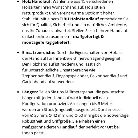
Holz Handlauf:
Wählen Sie aus 15 verschiedenen
Holzarten Ihren Wunschhandlauf. Holz ist ein
Naturprodukt und vereint warme Optik mit hoher
Stabilität. Mit einem
TIBU Holz-Handlauf
entscheiden Sie
sich für Qualität, Sicherheit und ein natürliches Ambiente,
das Ihr Zuhause aufwertet. Stellen Sie sich Ihren Handlauf
einfach online zusammen –
maßgefertigt &
montagefertig geliefert
.
Einsatzbereiche:
Durch die Eigenschaften von Holz ist
der Handlauf für Innenbereich hervorragend geeignet.
Der Holzhandlauf ist modern und lässt sich
für unterschiedliche Einsatzbereiche wie
Treppenhandlauf, Eingangsgeländer, Balkonhandlauf und
Gartenhandlauf verwenden.
Längen:
Teilen Sie uns Millimetergenau die gewünschte
Länge mit. Jeder Handlauf wird individuell nach
Konfiguration produziert. Alle Längen bis 5 Meter
werden am Stück (ungeteilt) ausgeliefert. Durchmesser
von Ø 35 mm, Ø 42 mm und Ø 50 mm gibt die notwendige
Robustheit und Griffgröße. Sie erhalten einen
maßgeschneiderten Handlauf, der perfekt vor Ort bei
Ihnen passt.