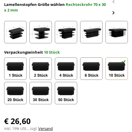
Lamellenstopfen Größe wählen
Rechteckrohr 70 x 30
x 2 mm
Rechteckrohr 20 x 10 x 2 mm
Rechteckrohr 20 x 15 x 2 mm
Rechteckrohr 25 x 15 x 2 mm
Rechteckrohr 30 x 10 
Rechteck
Verpackungseinheit
10 Stück
1 Stück
2 Stück
4 Stück
6 Stück
10 Stück
20 Stück
30 Stück
50 Stück
€ 26,60
inkl. 19% USt. , zzgl.
Versand