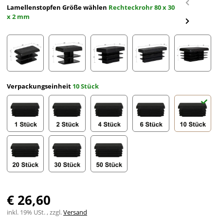
Lamellenstopfen Größe wählen
Rechteckrohr 80 x 30
x 2 mm
Rechteckrohr 20 x 10 x 2 mm
Rechteckrohr 20 x 15 x 2 mm
Rechteckrohr 25 x 15 x 2 mm
Rechteckrohr 30 x 10 
Rechteck
Verpackungseinheit
10 Stück
1 Stück
2 Stück
4 Stück
6 Stück
10 Stück
20 Stück
30 Stück
50 Stück
€ 26,60
inkl. 19% USt. , zzgl.
Versand