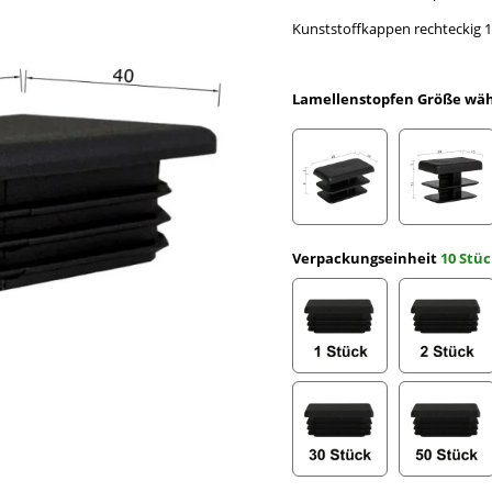
Kunststoffkappen rechteckig 1
Lamellenstopfen Größe wä
Rechteckrohr 20 x 10 x
Rechte
Verpackungseinheit
10 Stü
1 Stück
2 Stüc
30 Stück
50 Stü