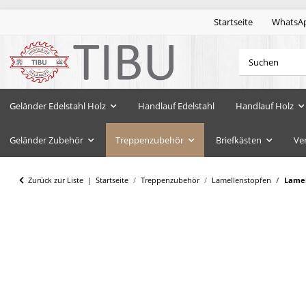
Startseite
WhatsA
Geländer Edelstahl Holz
Handlauf Edelstahl
Handlauf Holz
Geländer Zubehör
Treppenzubehör
Briefkästen
Ve
Zurück zur Liste
Startseite
Treppenzubehör
Lamellenstopfen
Lamel