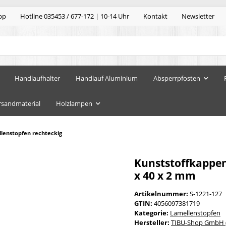
pp
Hotline 035453 / 677-172 | 10-14 Uhr
Kontakt
Newsletter
Handlaufhalter
Handlauf Aluminium
Absperrpfosten
rsandmaterial
Holzlampen
lenstopfen rechteckig
Kunststoffkappen
x 40 x 2 mm
Artikelnummer:
S-1221-127
GTIN:
4056097381719
Kategorie:
Lamellenstopfen
Hersteller:
TIBU-Shop GmbH (