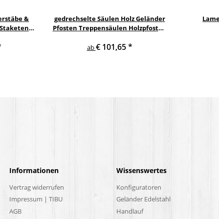
erstäbe &
gedrechselte Säulen Holz Geländer
Lame
 Staketen
Pfosten Treppensäulen Holzpfosten
Säule
Holzsäulen
*
€ 101,65
*
ab
Informationen
Wissenswertes
Vertrag widerrufen
Konfiguratoren
Impressum | TIBU
Geländer Edelstahl
AGB
Handlauf