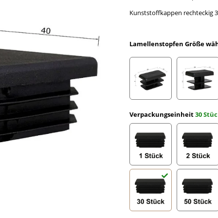
Kunststoffkappen rechteckig 3
Lamellenstopfen Größe wä
Rechteckrohr 20 x 10 x
Rechte
Verpackungseinheit
30 Stü
1 Stück
2 Stüc
30 Stück
50 Stü