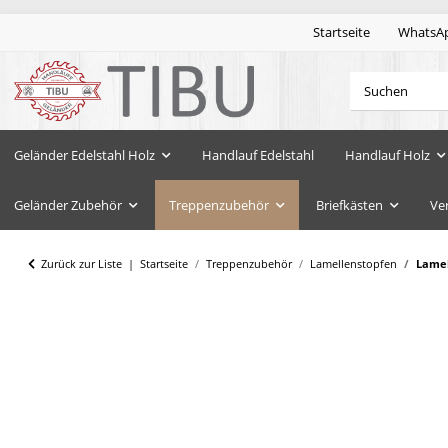
Startseite
WhatsA
Geländer Edelstahl Holz
Handlauf Edelstahl
Handlauf Holz
Geländer Zubehör
Treppenzubehör
Briefkästen
Ve
Zurück zur Liste
Startseite
Treppenzubehör
Lamellenstopfen
Lamel