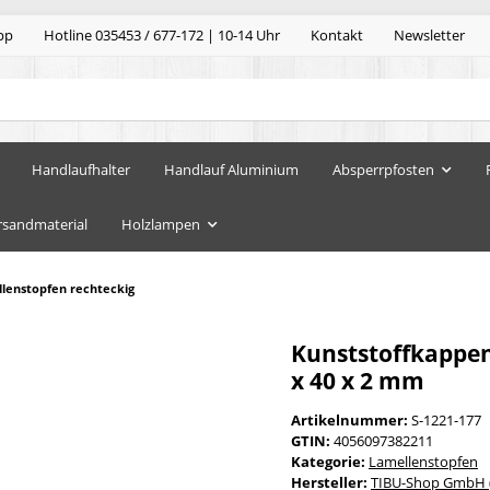
pp
Hotline 035453 / 677-172 | 10-14 Uhr
Kontakt
Newsletter
Handlaufhalter
Handlauf Aluminium
Absperrpfosten
rsandmaterial
Holzlampen
lenstopfen rechteckig
Kunststoffkappen
x 40 x 2 mm
Artikelnummer:
S-1221-177
GTIN:
4056097382211
Kategorie:
Lamellenstopfen
Hersteller:
TIBU-Shop GmbH (