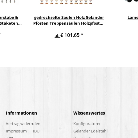
erstäbe &
gedrechselte Säulen Holz Geländer
Lame
 Staketen
Pfosten Treppensäulen Holzpfosten
Säule
Holzsäulen
*
€ 101,65
*
ab
Informationen
Wissenswertes
Vertrag widerrufen
Konfiguratoren
Impressum | TIBU
Geländer Edelstahl