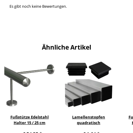
Es gibt noch keine Bewertungen.
Ähnliche Artikel
Fußstütze Edelstahl
Lamellenstopfen
Fu
Halter 15 / 25 cm
quadratisch