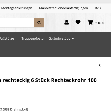
Montageanleitungen
Maßblätter Sonderanfertigungen
B2B
€ 0,00
Fußstütze
Treppenpfosten | Geländerstäbe
 rechteckig 6 Stück Rechteckrohr 100
15938 Drahnsdorf)