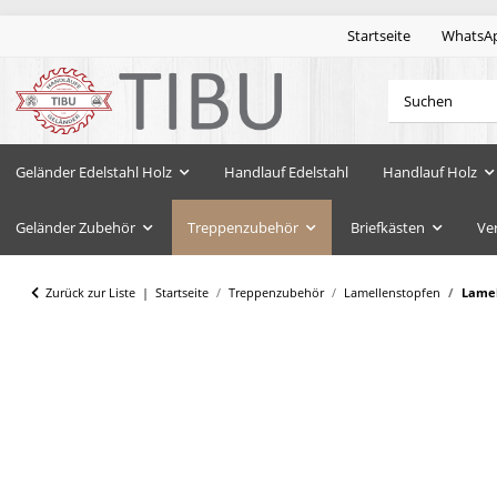
Startseite
WhatsA
Geländer Edelstahl Holz
Handlauf Edelstahl
Handlauf Holz
Geländer Zubehör
Treppenzubehör
Briefkästen
Ve
Zurück zur Liste
Startseite
Treppenzubehör
Lamellenstopfen
Lamel