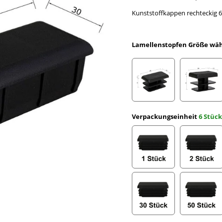
Kunststoffkappen rechteckig 6
Lamellenstopfen Größe wä
Rechteckrohr 20 x 10 x
Rechte
Verpackungseinheit
6 Stück
1 Stück
2 Stüc
30 Stück
50 Stü