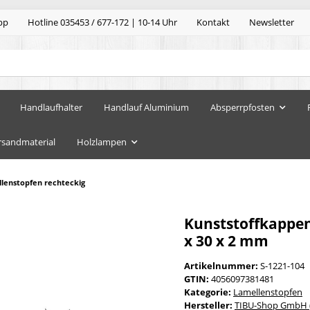
pp
Hotline 035453 / 677-172 | 10-14 Uhr
Kontakt
Newsletter
Handlaufhalter
Handlauf Aluminium
Absperrpfosten
rsandmaterial
Holzlampen
lenstopfen rechteckig
Kunststoffkappen
x 30 x 2 mm
Artikelnummer:
S-1221-104
GTIN:
4056097381481
Kategorie:
Lamellenstopfen
Hersteller:
TIBU-Shop GmbH (