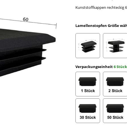
Kunststoffkappen rechteckig 6
Lamellenstopfen Größe wä
Rechteckrohr 20 x 10 x
Rechte
Verpackungseinheit
6 Stück
1 Stück
2 Stüc
30 Stück
50 Stü