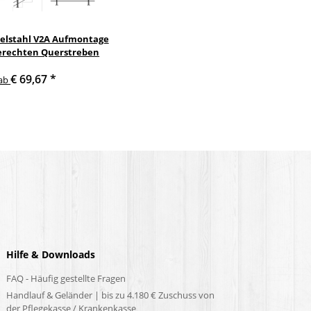
delstahl V2A Aufmontage
erechten Querstreben
€ 69,67
*
ab
Hilfe & Downloads
FAQ - Häufig gestellte Fragen
Handlauf & Geländer | bis zu 4.180 € Zuschuss von
der Pflegekasse / Krankenkasse