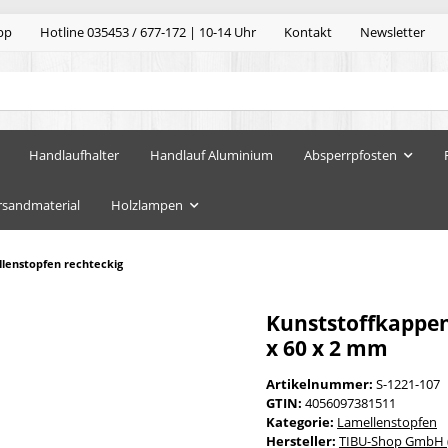
pp
Hotline 035453 / 677-172 | 10-14 Uhr
Kontakt
Newsletter
Handlaufhalter
Handlauf Aluminium
Absperrpfosten
rsandmaterial
Holzlampen
lenstopfen rechteckig
Kunststoffkappen
x 60 x 2 mm
Artikelnummer:
S-1221-107
GTIN:
4056097381511
Kategorie:
Lamellenstopfen
Hersteller:
TIBU-Shop GmbH (