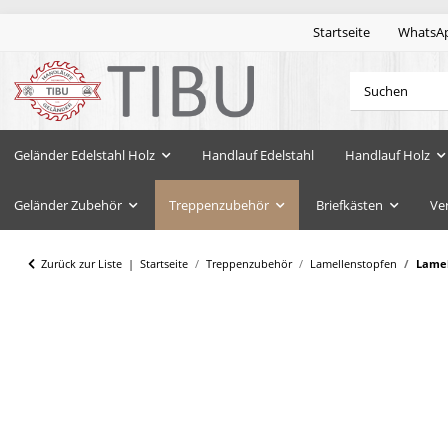
Startseite
WhatsA
Geländer Edelstahl Holz
Handlauf Edelstahl
Handlauf Holz
Geländer Zubehör
Treppenzubehör
Briefkästen
Ve
Zurück zur Liste
Startseite
Treppenzubehör
Lamellenstopfen
Lamel