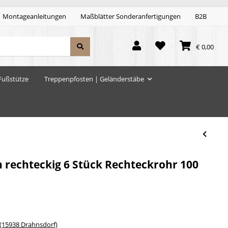
Montageanleitungen
Maßblätter Sonderanfertigungen
B2B
€ 0,00
Fußstütze
Treppenpfosten | Geländerstäbe
 rechteckig 6 Stück Rechteckrohr 100
15938 Drahnsdorf)