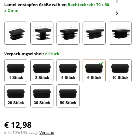
Lamellenstopfen Größe wählen
Rechteckrohr 70 x 30
x 2 mm
Rechteckrohr 20 x 10 x 2 mm
Rechteckrohr 20 x 15 x 2 mm
Rechteckrohr 25 x 15 x 2 mm
Rechteckrohr 30 x 10 
Rechteck
Verpackungseinheit
6 Stück
1 Stück
2 Stück
4 Stück
6 Stück
10 Stück
20 Stück
30 Stück
50 Stück
€ 12,98
inkl. 19% USt. , zzgl.
Versand