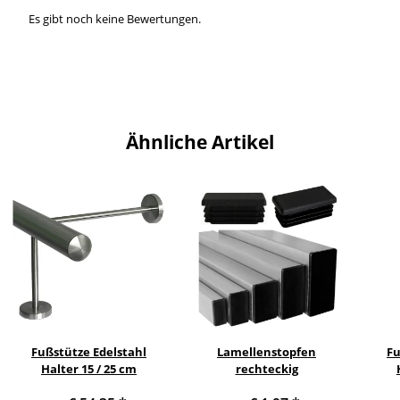
Es gibt noch keine Bewertungen.
Ähnliche Artikel
Fußstütze Edelstahl
Lamellenstopfen
Fu
Halter 15 / 25 cm
rechteckig