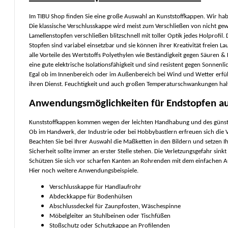
Im TIBU Shop finden Sie eine große Auswahl an Kunststoffkappen. Wir hab
Die klassische Verschlusskappe wird meist zum Verschließen von nicht ge
Lamellenstopfen verschließen blitzschnell mit toller Optik jedes Holprofil.
Stopfen sind variabel einsetzbar und sie können ihrer Kreativität freien L
alle Vorteile des Wertstoffs Polyethylen wie Beständigkeit gegen Säuren & 
eine gute elektrische Isolationsfähigkeit und sind resistent gegen Sonnenlic
Egal ob im Innenbereich oder im Außenbereich bei Wind und Wetter erfü
ihren Dienst. Feuchtigkeit und auch großen Temperaturschwankungen hal
Anwendungsmöglichkeiten für Endstopfen au
Kunststoffkappen
kommen wegen der leichten Handhabung und des günstig
Ob im Handwerk, der Industrie oder bei Hobbybastlern erfreuen sich die V
Beachten Sie bei Ihrer Auswahl die Maßketten in den Bildern und setzen Ih
Sicherheit sollte immer an erster Stelle stehen. Die Verletzungsgefahr sin
Schützen Sie sich vor scharfen Kanten an Rohrenden mit dem einfachen A
Hier noch weitere Anwendungsbeispiele.
Verschlusskappe für Handlaufrohr
Abdeckkappe für Bodenhülsen
Abschlussdeckel für Zaunpfosten, Wäschespinne
Möbelgleiter an Stuhlbeinen oder Tischfüßen
Stoßschutz oder Schutzkappe an Profilenden