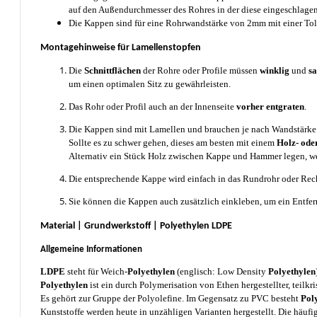
auf den Außendurchmesser des Rohres in der diese eingeschlagen
Die Kappen sind für eine Rohrwandstärke von 2mm mit einer Tol
Montagehinweise für Lamellenstopfen
Die
Schnittflächen
der Rohre oder Profile müssen
winklig
und
s
um einen optimalen Sitz zu gewährleisten.
Das Rohr oder Profil auch an der Innenseite
vorher entgraten
.
Die Kappen sind mit Lamellen und brauchen je nach Wandstärke 
Sollte es zu schwer gehen, dieses am besten mit einem
Holz- o
Alternativ ein Stück Holz zwischen Kappe und Hammer legen, w
Die entsprechende Kappe wird einfach in das Rundrohr oder Rech
Sie können die Kappen auch zusätzlich einkleben, um ein Entfer
Material | Grundwerkstoff | Polyethylen LDPE
Allgemeine Informationen
LDPE
steht für Weich-
Polyethylen
(englisch: Low Density
Polyethylen
Polyethylen
ist ein durch Polymerisation von Ethen hergestellter, teilkri
Es gehört zur Gruppe der Polyolefine. Im Gegensatz zu PVC besteht
Pol
Kunststoffe werden heute in unzähligen Varianten hergestellt. Die häufig