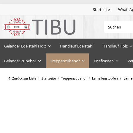
Startseite
WhatsA
Geländer Edelstahl Holz
Handlauf Edelstahl
Handlauf Holz
Geländer Zubehör
Treppenzubehör
Briefkästen
Ve
Zurück zur Liste
Startseite
Treppenzubehör
Lamellenstopfen
Lamel