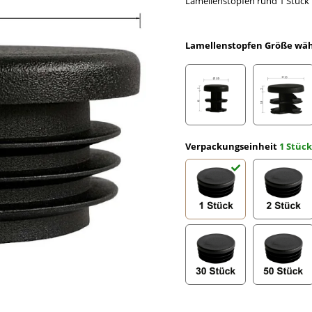
Lamellenstopfen rund 1 Stück
Lamellenstopfen Größe wä
Rundrohr Ø 10 x 2 mm
Rundro
Verpackungseinheit
1 Stück
1 Stück
2 Stüc
30 Stück
50 Stü