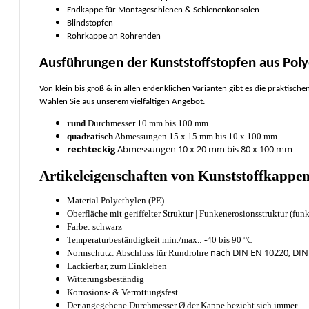
Endkappe für Montageschienen & Schienenkonsolen
Blindstopfen
Rohrkappe an Rohrenden
Ausführungen der Kunststoffstopfen aus Poly
Von klein bis groß & in allen erdenklichen Varianten gibt es die praktisch
Wählen Sie aus unserem vielfältigen Angebot:
rund
Durchmesser 10 mm bis 100 mm
quadratisch
Abmessungen 15 x 15 mm bis 10 x 100 mm
rechteckig
Abmessungen 10 x 20 mm bis 80 x 100 mm
Artikeleigenschaften von Kunststoffkappe
Material Polyethylen (PE)
Oberfläche mit geriffelter Struktur | Funkenerosionsstruktur (fun
Farbe: schwarz
Temperaturbeständigkeit min./max.: -40 bis 90 °C
nach DIN EN 10220, DIN
Normschutz: Abschluss für Rundrohre
Lackierbar, zum Einkleben
Witterungsbeständig
Korrosions- & Verrottungsfest
Der angegebene Durchmesser Ø der Kappe bezieht sich immer