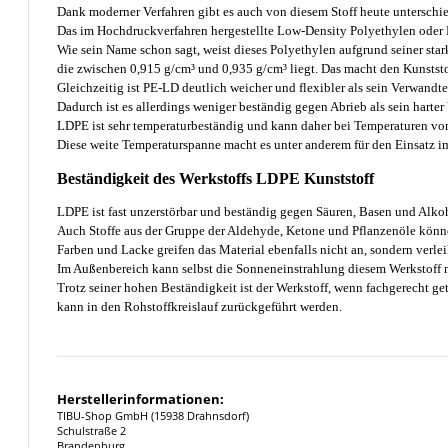
Dank moderner Verfahren gibt es auch von diesem Stoff heute unterschie
Das im Hochdruckverfahren hergestellte Low-Density Polyethylen oder 
Wie sein Name schon sagt, weist dieses Polyethylen aufgrund seiner star
die zwischen 0,915 g/cm³ und 0,935 g/cm³ liegt. Das macht den Kunststof
Gleichzeitig ist PE-LD deutlich weicher und flexibler als sein Verwandt
Dadurch ist es allerdings weniger beständig gegen Abrieb als sein harter
LDPE ist sehr temperaturbeständig und kann daher bei Temperaturen vo
Diese weite Temperaturspanne macht es unter anderem für den Einsatz im
Beständigkeit des Werkstoffs LDPE Kunststoff
LDPE ist fast unzerstörbar und beständig gegen Säuren, Basen und Alko
Auch Stoffe aus der Gruppe der Aldehyde, Ketone und Pflanzenöle könn
Farben und Lacke greifen das Material ebenfalls nicht an, sondern verle
Im Außenbereich kann selbst die Sonneneinstrahlung diesem Werkstoff 
Trotz seiner hohen Beständigkeit ist der Werkstoff, wenn fachgerecht ge
kann in den Rohstoffkreislauf zurückgeführt werden.
Herstellerinformationen:
TIBU-Shop GmbH (15938 Drahnsdorf)
Schulstraße 2
Brandenburg