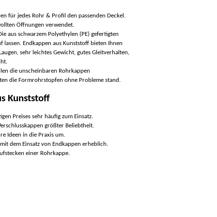
en für jedes Rohr & Profil den passenden Deckel.
wollten Öffnungen verwendet.
 Die aus schwarzem Polyethylen (PE) gefertigten
auf lassen. Endkappen aus Kunststoff bieten Ihnen
Laugen, sehr leichtes Gewicht, gutes Gleitverhalten,
ht.
llen die unscheinbaren Rohrkappen
ten die Formrohrstopfen ohne Probleme stand.
s Kunststoff
en Preises sehr häufig zum Einsatz.
erschlusskappen größter Beliebtheit.
re Ideen in die Praxis um.
kt mit dem Einsatz von Endkappen erheblich.
ufstecken einer Rohrkappe.