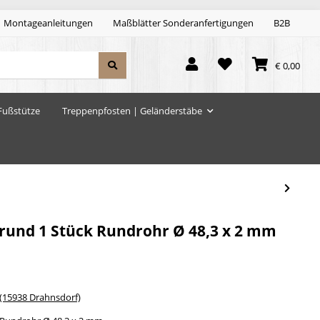
Montageanleitungen
Maßblätter Sonderanfertigungen
B2B
€ 0,00
Fußstütze
Treppenpfosten | Geländerstäbe
rund 1 Stück Rundrohr Ø 48,3 x 2 mm
15938 Drahnsdorf)