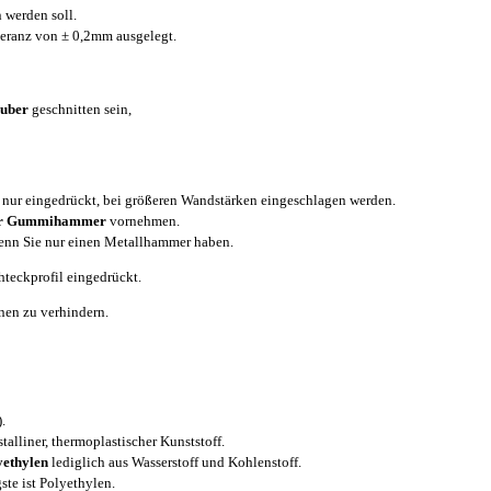
 werden soll.
eranz von ± 0,2mm ausgelegt.
auber
geschnitten sein,
nur eingedrückt, bei größeren Wandstärken eingeschlagen werden.
der Gummihammer
vornehmen.
enn Sie nur einen Metallhammer haben.
teckprofil eingedrückt.
nen zu verhindern.
).
stalliner, thermoplastischer Kunststoff.
yethylen
lediglich aus Wasserstoff und Kohlenstoff.
ste ist Polyethylen.