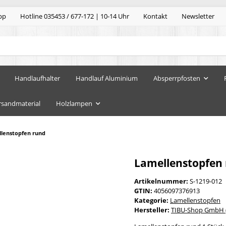
pp
Hotline 035453 / 677-172 | 10-14 Uhr
Kontakt
Newsletter
Handlaufhalter
Handlauf Aluminium
Absperrpfosten
rsandmaterial
Holzlampen
lenstopfen rund
Lamellenstopfen 
Artikelnummer:
S-1219-012
GTIN:
4056097376913
Kategorie:
Lamellenstopfen
Hersteller:
TIBU-Shop GmbH (