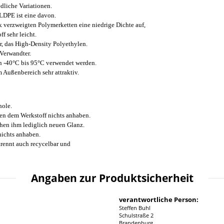
dliche Variationen.
LDPE ist eine davon.
k verzweigten Polymerketten eine niedrige Dichte auf,
f sehr leicht.
er, das High-Density Polyethylen.
 Verwandter.
n -40°C bis 95°C verwendet werden.
 Außenbereich sehr attraktiv.
hole.
en dem Werkstoff nichts anhaben.
ihen ihm lediglich neuen Glanz.
nichts anhaben.
trennt auch recycelbar und
Angaben zur Produktsicherheit
verantwortliche Person:
Steffen Buhl
Schulstraße 2
Brandenburg