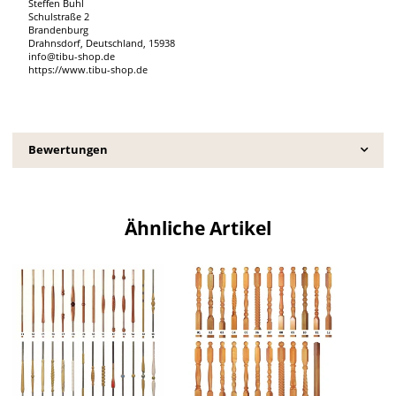
Steffen Buhl
Schulstraße 2
Brandenburg
Drahnsdorf, Deutschland, 15938
info@tibu-shop.de
https://www.tibu-shop.de
Bewertungen
Ähnliche Artikel