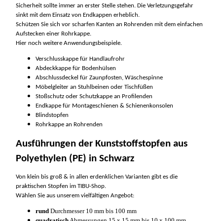
Sicherheit sollte immer an erster Stelle stehen. Die Verletzungsgefahr
sinkt mit dem Einsatz von Endkappen erheblich.
Schützen Sie sich vor scharfen Kanten an Rohrenden mit dem einfachen
Aufstecken einer Rohrkappe.
Hier noch weitere Anwendungsbeispiele.
Verschlusskappe für Handlaufrohr
Abdeckkappe für Bodenhülsen
Abschlussdeckel für Zaunpfosten, Wäschespinne
Möbelgleiter an Stuhlbeinen oder Tischfüßen
Stoßschutz oder Schutzkappe an Profilenden
Endkappe für Montageschienen & Schienenkonsolen
Blindstopfen
Rohrkappe an Rohrenden
Ausführungen der Kunststoffstopfen aus
Polyethylen (PE) in Schwarz
Von klein bis groß & in allen erdenklichen Varianten gibt es die
praktischen Stopfen im TIBU-Shop.
Wählen Sie aus unserem vielfältigen Angebot:
rund
Durchmesser 10 mm bis 100 mm
quadratisch
Abmessungen 15 x 15 mm bis 10 x 100 mm