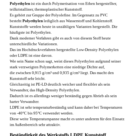
Polyethylen
ist ein durch Polymerisation von Ethen hergestellter,
teilkristalliner, thermoplastischer Kunststoff.
Es gehört zur Gruppe der Polyolefine. Im Gegensatz zu PVC
besteht
Polyethylen
lediglich aus Wasserstoff und Kohlenstoff.
Kunststoffe werden heute in unzähligen Varianten hergestellt. Die
häufigste ist Polyethylen.
Dank moderner Verfahren gibt es auch von diesem Stoff heute
unterschiedliche Variationen.
Das im Hochdruckverfahren hergestellte Low-Density Polyethylen
oder LDPE ist eine davon.
Wie sein Name schon sagt, weist dieses Polyethylen aufgrund seiner
stark verzweigten Polymerketten eine niedrige Dichte auf,
die zwischen 0,915 g/cm³ und 0,935 g/cm³ liegt. Das macht den
Kunststoff sehr leicht.
Gleichzeitig ist PE-LD deutlich weicher und flexibler als sein
Verwandter, das High-Density Polyethylen.
Dadurch ist es allerdings weniger beständig gegen Abrieb als sein
harter Verwandter.
LDPE ist sehr temperaturbeständig und kann daher bei Temperaturen
von -40°C bis 95°C verwendet werden.
Diese weite Temperaturspanne macht es unter anderem für den Einsatz
im Außenbereich sehr attraktiv.
Beständigkeit des Werkstoffs LDPE Kunststoff