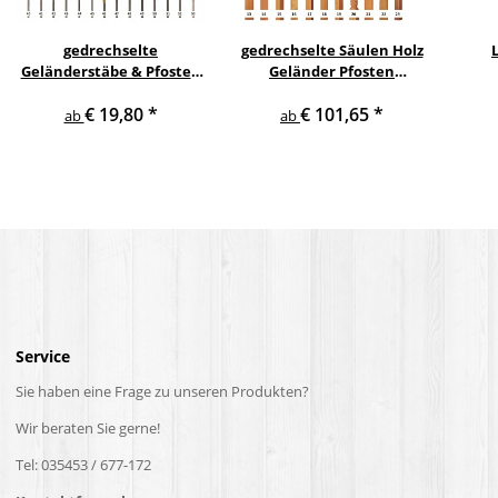
gedrechselte
gedrechselte Säulen Holz
Geländerstäbe & Pfosten
Geländer Pfosten
m. Edelstahl Staketen
Treppensäulen
€ 19,80
*
€ 101,65
*
Treppe Geländer Säule
Holzpfosten Holzsäulen
ab
ab
Service
Sie haben eine Frage zu unseren Produkten?
Wir beraten Sie gerne!
Tel: 035453 / 677-172