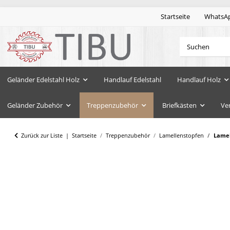
Startseite
WhatsA
Geländer Edelstahl Holz
Handlauf Edelstahl
Handlauf Holz
Geländer Zubehör
Treppenzubehör
Briefkästen
Ve
Zurück zur Liste
Startseite
Treppenzubehör
Lamellenstopfen
Lamel