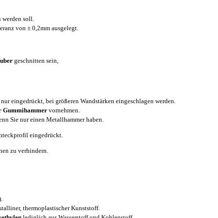
 werden soll.
eranz von ± 0,2mm ausgelegt.
auber
geschnitten sein,
nur eingedrückt, bei größeren Wandstärken eingeschlagen werden.
der Gummihammer
vornehmen.
enn Sie nur einen Metallhammer haben.
teckprofil eingedrückt.
nen zu verhindern.
).
stalliner, thermoplastischer Kunststoff.
yethylen
lediglich aus Wasserstoff und Kohlenstoff.