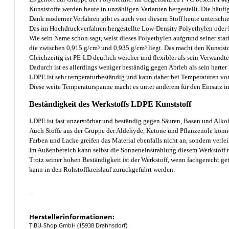
Kunststoffe werden heute in unzähligen Varianten hergestellt. Die häufig
Dank moderner Verfahren gibt es auch von diesem Stoff heute unterschie
Das im Hochdruckverfahren hergestellte Low-Density Polyethylen oder 
Wie sein Name schon sagt, weist dieses Polyethylen aufgrund seiner star
die zwischen 0,915 g/cm³ und 0,935 g/cm³ liegt. Das macht den Kunststof
Gleichzeitig ist PE-LD deutlich weicher und flexibler als sein Verwandt
Dadurch ist es allerdings weniger beständig gegen Abrieb als sein harter
LDPE ist sehr temperaturbeständig und kann daher bei Temperaturen vo
Diese weite Temperaturspanne macht es unter anderem für den Einsatz im
Beständigkeit des Werkstoffs LDPE Kunststoff
LDPE ist fast unzerstörbar und beständig gegen Säuren, Basen und Alko
Auch Stoffe aus der Gruppe der Aldehyde, Ketone und Pflanzenöle könn
Farben und Lacke greifen das Material ebenfalls nicht an, sondern verle
Im Außenbereich kann selbst die Sonneneinstrahlung diesem Werkstoff 
Trotz seiner hohen Beständigkeit ist der Werkstoff, wenn fachgerecht ge
kann in den Rohstoffkreislauf zurückgeführt werden.
Herstellerinformationen:
TIBU-Shop GmbH (15938 Drahnsdorf)