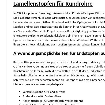
Lamellenstopfen für Rundrohre
Im TIBU Shop finden Sie eine große Auswahl an Kunststoffkappen. Wir hab
Die klassische Verschlusskappe wird meist zum Verschließen von nicht ge
Lamellenstopfen verschließen blitzschnell mit toller Optik jedes Holprofil.
Stopfen sind variabel einsetzbar und sie können ihrer Kreativität freien L
alle Vorteile des Wertstoffs Polyethylen wie Beständigkeit gegen Säuren & 
eine gute elektrische Isolationsfähigkeit und sind resistent gegen Sonnenlic
Egal ob im Innenbereich oder im Außenbereich bei Wind und Wetter erfü
ihren Dienst. Feuchtigkeit und auch großen Temperaturschwankungen hal
Anwendungsmöglichkeiten für Endstopfen au
Kunststoffkappen
kommen wegen der leichten Handhabung und des günstig
Ob im Handwerk, der Industrie oder bei Hobbybastlern erfreuen sich die V
Beachten Sie bei Ihrer Auswahl die Maßketten in den Bildern und setzen Ih
Sicherheit sollte immer an erster Stelle stehen. Die Verletzungsgefahr sin
Schützen Sie sich vor scharfen Kanten an Rohrenden mit dem einfachen A
Hier noch weitere Anwendungsbeispiele.
Verschlusskappe für Handlaufrohr
Abdeckkappe für Bodenhülsen
Abschlussdeckel für Zaunpfosten, Wäschespinne