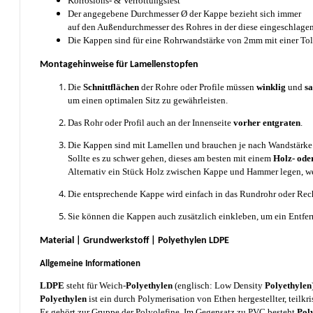
Korrosions- & Verrottungsfest
Der angegebene Durchmesser Ø der Kappe bezieht sich immer
auf den Außendurchmesser des Rohres in der diese eingeschlagen
Die Kappen sind für eine Rohrwandstärke von 2mm mit einer Tol
Montagehinweise für Lamellenstopfen
Die
Schnittflächen
der Rohre oder Profile müssen
winklig
und
s
um einen optimalen Sitz zu gewährleisten.
Das Rohr oder Profil auch an der Innenseite
vorher entgraten
.
Die Kappen sind mit Lamellen und brauchen je nach Wandstärke 
Sollte es zu schwer gehen, dieses am besten mit einem
Holz- o
Alternativ ein Stück Holz zwischen Kappe und Hammer legen, w
Die entsprechende Kappe wird einfach in das Rundrohr oder Rech
Sie können die Kappen auch zusätzlich einkleben, um ein Entfer
Material | Grundwerkstoff | Polyethylen LDPE
Allgemeine Informationen
LDPE
steht für Weich-
Polyethylen
(englisch: Low Density
Polyethylen
Polyethylen
ist ein durch Polymerisation von Ethen hergestellter, teilkri
Es gehört zur Gruppe der Polyolefine. Im Gegensatz zu PVC besteht
Pol