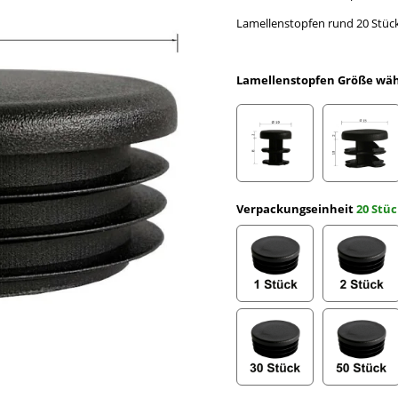
Lamellenstopfen rund 20 Stüc
Lamellenstopfen Größe wä
Rundrohr Ø 10 x 2 mm
Rundro
Verpackungseinheit
20 Stü
1 Stück
2 Stüc
30 Stück
50 Stü