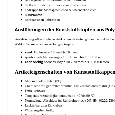
Möbelgleiter an Stuhlbeinen oder Tischfüßen
Stoßschutz oder Schutzkappe an Profilenden
Endkappe für Montageschienen & Schienenkonsolen
Blindstopfen
Rohrkappe an Rohrenden
Ausführungen der Kunststoffstopfen aus Poly
Von klein bis groß & in allen erdenklichen Varianten gibt es die praktisch
Wählen Sie aus unserem vielfältigen Angebot:
rund
Durchmesser 10 mm bis 100 mm
quadratisch
Abmessungen 15 x 15 mm bis 10 x 100 mm
rechteckig
Abmessungen 10 x 20 mm bis 80 x 100 mm
Artikeleigenschaften von Kunststoffkappe
Material Polyethylen (PE)
Oberfläche mit geriffelter Struktur | Funkenerosionsstruktur (fun
Farbe: schwarz
Temperaturbeständigkeit min./max.: -40 bis 90 °C
nach DIN EN 10220, DIN
Normschutz: Abschluss für Rundrohre
Lackierbar, zum Einkleben
Witterungsbeständig