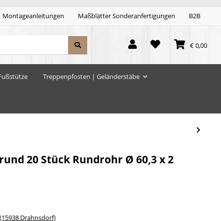
Montageanleitungen
Maßblätter Sonderanfertigungen
B2B
€ 0,00
Fußstütze
Treppenpfosten | Geländerstäbe
rund 20 Stück Rundrohr Ø 60,3 x 2
15938 Drahnsdorf)