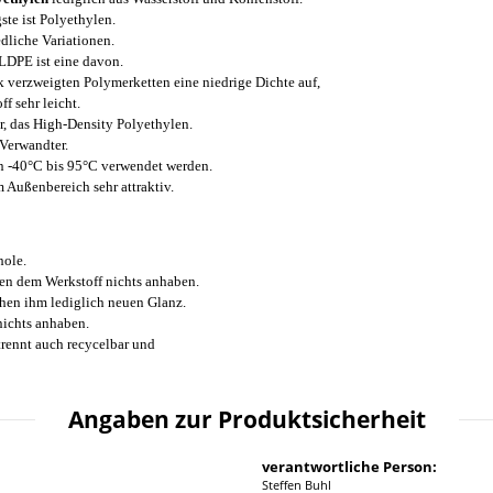
ste ist Polyethylen.
dliche Variationen.
LDPE ist eine davon.
k verzweigten Polymerketten eine niedrige Dichte auf,
f sehr leicht.
er, das High-Density Polyethylen.
 Verwandter.
n -40°C bis 95°C verwendet werden.
 Außenbereich sehr attraktiv.
hole.
en dem Werkstoff nichts anhaben.
ihen ihm lediglich neuen Glanz.
nichts anhaben.
trennt auch recycelbar und
Angaben zur Produktsicherheit
verantwortliche Person:
Steffen Buhl