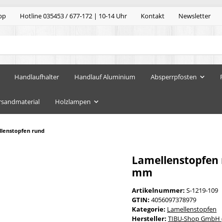
pp
Hotline 035453 / 677-172 | 10-14 Uhr
Kontakt
Newsletter
Handlaufhalter
Handlauf Aluminium
Absperrpfosten
rsandmaterial
Holzlampen
lenstopfen rund
Lamellenstopfen 
mm
Artikelnummer:
S-1219-109
GTIN:
4056097378979
Kategorie:
Lamellenstopfen
Hersteller:
TIBU-Shop GmbH (