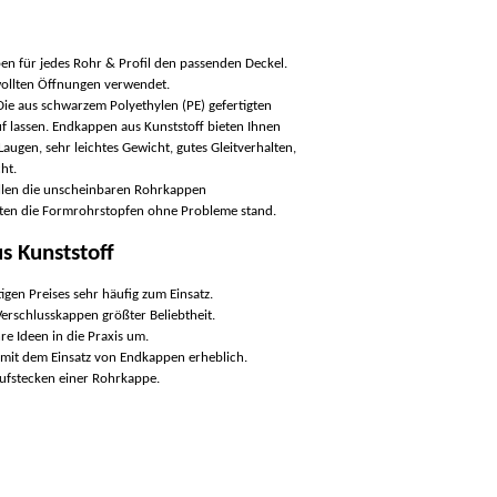
en für jedes Rohr & Profil den passenden Deckel.
wollten Öffnungen verwendet.
 Die aus schwarzem Polyethylen (PE) gefertigten
auf lassen. Endkappen aus Kunststoff bieten Ihnen
Laugen, sehr leichtes Gewicht, gutes Gleitverhalten,
ht.
llen die unscheinbaren Rohrkappen
ten die Formrohrstopfen ohne Probleme stand.
s Kunststoff
en Preises sehr häufig zum Einsatz.
erschlusskappen größter Beliebtheit.
re Ideen in die Praxis um.
kt mit dem Einsatz von Endkappen erheblich.
ufstecken einer Rohrkappe.