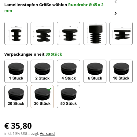
Lamellenstopfen Größe wählen
Rundrohr Ø 45 x 2
mm
Rundrohr Ø 10 x 2 mm
Rundrohr Ø 15 x 2 mm
Rundrohr Ø 20 x 2 mm
Rundrohr Ø 21,3 x 2 m
Rundroh
Verpackungseinheit
30 Stück
1 Stück
2 Stück
4 Stück
6 Stück
10 Stück
20 Stück
30 Stück
50 Stück
€ 35,80
inkl. 19% USt. , zzgl.
Versand