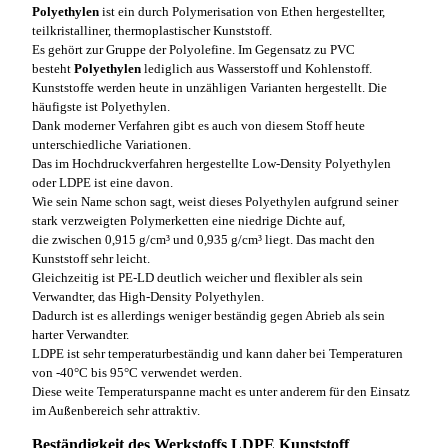
Polyethylen
ist ein durch Polymerisation von Ethen hergestellter,
teilkristalliner, thermoplastischer Kunststoff.
Es gehört zur Gruppe der Polyolefine. Im Gegensatz zu PVC
besteht
Polyethylen
lediglich aus Wasserstoff und Kohlenstoff.
Kunststoffe werden heute in unzähligen Varianten hergestellt. Die
häufigste ist Polyethylen.
Dank moderner Verfahren gibt es auch von diesem Stoff heute
unterschiedliche Variationen.
Das im Hochdruckverfahren hergestellte Low-Density Polyethylen
oder LDPE ist eine davon.
Wie sein Name schon sagt, weist dieses Polyethylen aufgrund seiner
stark verzweigten Polymerketten eine niedrige Dichte auf,
die zwischen 0,915 g/cm³ und 0,935 g/cm³ liegt. Das macht den
Kunststoff sehr leicht.
Gleichzeitig ist PE-LD deutlich weicher und flexibler als sein
Verwandter, das High-Density Polyethylen.
Dadurch ist es allerdings weniger beständig gegen Abrieb als sein
harter Verwandter.
LDPE ist sehr temperaturbeständig und kann daher bei Temperaturen
von -40°C bis 95°C verwendet werden.
Diese weite Temperaturspanne macht es unter anderem für den Einsatz
im Außenbereich sehr attraktiv.
Beständigkeit des Werkstoffs LDPE Kunststoff