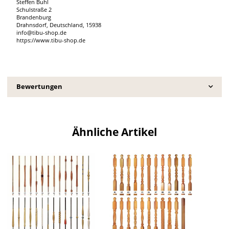
Steffen Buhl
Schulstraße 2
Brandenburg
Drahnsdorf, Deutschland, 15938
info@tibu-shop.de
https://www.tibu-shop.de
Bewertungen
Ähnliche Artikel