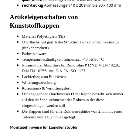
rechteckig
Abmessungen 10 x 20 mm bis 80 x 100 mm
Artikeleigenschaften von
Kunststoffkappen
Material Polyethylen (PE)
Oberfläche mit geriffelter Struktur | Funkenerosionsstruktur
(funkenerodiert)
Farbe: schwarz
Temperaturbeständigkeit min./max.: -40 bis 90 °C
nach DIN EN 10220,
Normschutz: Abschluss für Rundrohre
DIN EN 10255 und DIN EN ISO 1127
Lackierbar, zum Einkleben
Witterungsbeständig
Korrosions- & Verrottungsfest
Der angegebene Durchmesser Ø der Kappe bezieht sich immer
auf den Außendurchmesser des Rohres in der diese
eingeschlagen werden soll.
Die Kappen sind für eine Rohrwandstärke von 2mm mit einer
Toleranz von ± 0,2mm ausgelegt.
Montagehinweise für Lamellenstopfen