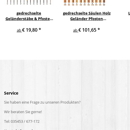
gedrechselte
gedrechselte Säulen Holz
Geländerstäbe & Pfosten
Geländer Pfosten
m. Edelstahl Staketen
Treppensäulen
€ 19,80
*
€ 101,65
*
Treppe Geländer Säule
Holzpfosten Holzsäulen
ab
ab
Service
Sie haben eine Frage zu unseren Produkten?
Wir beraten Sie gerne!
Tel: 035453 / 677-172