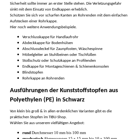
Sicherheit sollte immer an erster Stelle stehen. Die Verletzungsgefahr
sinkt mit dem Einsatz von Endkappen erheblich.
Schützen Sie sich vor scharfen Kanten an Rohrenden mit dem einfachen
Aufstecken einer Rohrkappe.
Hier noch weitere Anwendungsbeispiele.
Verschlusskappe für Handlaufrohr
Abdeckkappe für Bodenhülsen
Abschlussdeckel für Zaunpfosten, Wäschespinne
Möbelgleiter an Stuhlbeinen oder Tischfüßen
Stoßschutz oder Schutzkappe an Profilenden
Endkappe für Montageschienen & Schienenkonsolen
Blindstopfen
Rohrkappe an Rohrenden
Ausführungen der Kunststoffstopfen aus
Polyethylen (PE) in Schwarz
Von klein bis groß & in allen erdenklichen Varianten gibt es die
praktischen Stopfen im TIBU-Shop.
Wählen Sie aus unserem vielfältigen Angebot:
rund
Durchmesser 10 mm bis 100 mm
quadratisch
Abmessungen 15 x 15 mm bis 10 x 100 mm