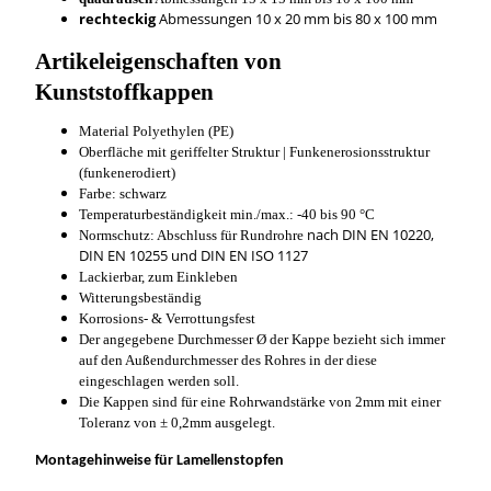
rechteckig
Abmessungen 10 x 20 mm bis 80 x 100 mm
Artikeleigenschaften von
Kunststoffkappen
Material Polyethylen (PE)
Oberfläche mit geriffelter Struktur | Funkenerosionsstruktur
(funkenerodiert)
Farbe: schwarz
Temperaturbeständigkeit min./max.: -40 bis 90 °C
nach DIN EN 10220,
Normschutz: Abschluss für Rundrohre
DIN EN 10255 und DIN EN ISO 1127
Lackierbar, zum Einkleben
Witterungsbeständig
Korrosions- & Verrottungsfest
Der angegebene Durchmesser Ø der Kappe bezieht sich immer
auf den Außendurchmesser des Rohres in der diese
eingeschlagen werden soll.
Die Kappen sind für eine Rohrwandstärke von 2mm mit einer
Toleranz von ± 0,2mm ausgelegt.
Montagehinweise für Lamellenstopfen