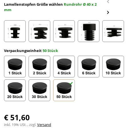
Lamellenstopfen Größe wählen
Rundrohr Ø 40 x 2
mm
Rundrohr Ø 10 x 2 mm
Rundrohr Ø 15 x 2 mm
Rundrohr Ø 20 x 2 mm
Rundrohr Ø 21,3 x 2 m
Rundroh
Verpackungseinheit
50 Stück
1 Stück
2 Stück
4 Stück
6 Stück
10 Stück
20 Stück
30 Stück
50 Stück
€ 51,60
inkl. 19% USt. , zzgl.
Versand