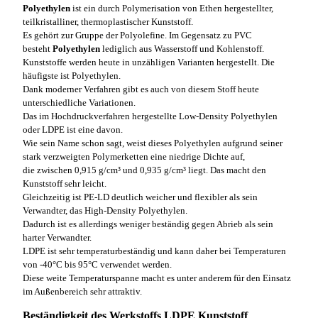
Polyethylen
ist ein durch Polymerisation von Ethen hergestellter,
teilkristalliner, thermoplastischer Kunststoff.
Es gehört zur Gruppe der Polyolefine. Im Gegensatz zu PVC
besteht
Polyethylen
lediglich aus Wasserstoff und Kohlenstoff.
Kunststoffe werden heute in unzähligen Varianten hergestellt. Die
häufigste ist Polyethylen.
Dank moderner Verfahren gibt es auch von diesem Stoff heute
unterschiedliche Variationen.
Das im Hochdruckverfahren hergestellte Low-Density Polyethylen
oder LDPE ist eine davon.
Wie sein Name schon sagt, weist dieses Polyethylen aufgrund seiner
stark verzweigten Polymerketten eine niedrige Dichte auf,
die zwischen 0,915 g/cm³ und 0,935 g/cm³ liegt. Das macht den
Kunststoff sehr leicht.
Gleichzeitig ist PE-LD deutlich weicher und flexibler als sein
Verwandter, das High-Density Polyethylen.
Dadurch ist es allerdings weniger beständig gegen Abrieb als sein
harter Verwandter.
LDPE ist sehr temperaturbeständig und kann daher bei Temperaturen
von -40°C bis 95°C verwendet werden.
Diese weite Temperaturspanne macht es unter anderem für den Einsatz
im Außenbereich sehr attraktiv.
Beständigkeit des Werkstoffs LDPE Kunststoff