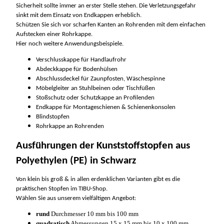
Sicherheit sollte immer an erster Stelle stehen. Die Verletzungsgefahr
sinkt mit dem Einsatz von Endkappen erheblich.
Schützen Sie sich vor scharfen Kanten an Rohrenden mit dem einfachen
Aufstecken einer Rohrkappe.
Hier noch weitere Anwendungsbeispiele.
Verschlusskappe für Handlaufrohr
Abdeckkappe für Bodenhülsen
Abschlussdeckel für Zaunpfosten, Wäschespinne
Möbelgleiter an Stuhlbeinen oder Tischfüßen
Stoßschutz oder Schutzkappe an Profilenden
Endkappe für Montageschienen & Schienenkonsolen
Blindstopfen
Rohrkappe an Rohrenden
Ausführungen der Kunststoffstopfen aus
Polyethylen (PE) in Schwarz
Von klein bis groß & in allen erdenklichen Varianten gibt es die
praktischen Stopfen im TIBU-Shop.
Wählen Sie aus unserem vielfältigen Angebot:
rund
Durchmesser 10 mm bis 100 mm
quadratisch
Abmessungen 15 x 15 mm bis 10 x 100 mm