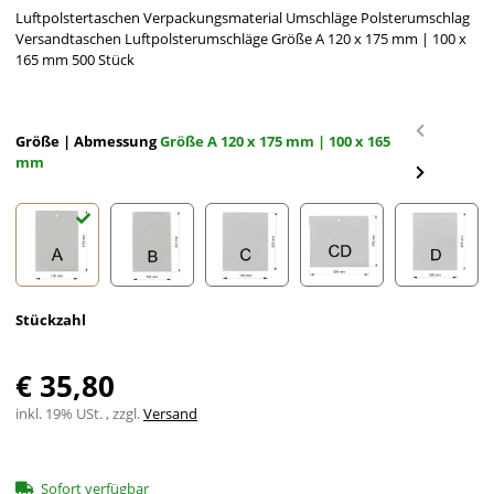
Luftpolstertaschen Verpackungsmaterial Umschläge Polsterumschlag
Versandtaschen Luftpolsterumschläge Größe A 120 x 175 mm | 100 x
165 mm 500 Stück
Größe | Abmessung
Größe A 120 x 175 mm | 100 x 165
mm
Größe A 120 x 175 mm | 100 x 165 mm
Größe B 140 x 225 mm | 120 x 215 mm
Größe C 170 x 225 mm | 150 x 215 m
Größe CD 200 x 175 mm
Größe D
Stückzahl
€ 35,80
inkl. 19% USt. , zzgl.
Versand
Sofort verfügbar