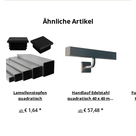
Ähnliche Artikel
Lamellenstopfen
Handlauf Edelstahl
Fu
quadratisch
quadratisch 40 x 40 mm
gewinkelte quadratische
€ 1,64
*
€ 57,48
*
Edelstahlhalter
ab
ab