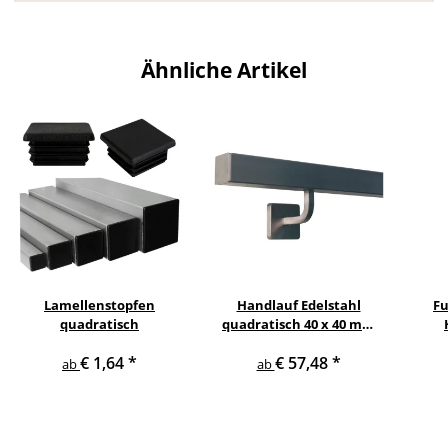
Ähnliche Artikel
Lamellenstopfen
Handlauf Edelstahl
Fu
quadratisch
quadratisch 40 x 40 mm
gewinkelte quadratische
€ 1,64
*
€ 57,48
*
Edelstahlhalter
ab
ab