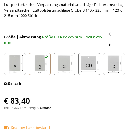
Luftpolstertaschen Verpackungsmaterial Umschläge Polsterumschlag
Versandtaschen Luftpolsterumschläge Größe B 140 x 225 mm | 120 x
215 mm 1000 Stück
Größe | Abmessung
Größe B 140 x 225 mm | 120 x 215
mm
Größe A 120 x 175 mm | 100 x 165 mm
Größe B 140 x 225 mm | 120 x 215 mm
Größe C 170 x 225 mm | 150 x 215 m
Größe CD 200 x 175 mm
Größe D
Stückzahl
€ 83,40
inkl. 19% USt. , zzgl.
Versand
Knapper Lagerbestand