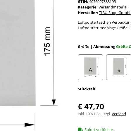
GTIN:
4056097383195
Kategorie:
Versandmaterial
Hersteller:
TIBU-Shop GmbH (
Luftpolstertaschen Verpackun
Luftpolsterumschläge Größe C
Größe | Abmessung
Größe C
Größe A 120 x 175 mm 
Größe 
Stückzahl
€ 47,70
inkl. 19% USt. , zzgl.
Versand
Sofort verfügbar