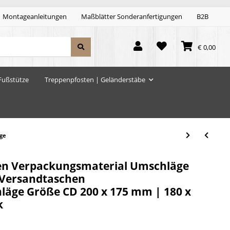
Montageanleitungen
Maßblätter Sonderanfertigungen
B2B
€ 0,00
Fußstütze
Treppenpfosten | Geländerstäbe
äge
hen Verpackungsmaterial Umschläge
 Versandtaschen
läge Größe CD 200 x 175 mm | 180 x
k