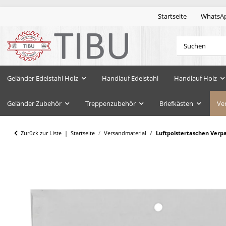
Startseite
WhatsA
Geländer Edelstahl Holz
Handlauf Edelstahl
Handlauf Holz
Geländer Zubehör
Treppenzubehör
Briefkästen
Ve
Zurück zur Liste
Startseite
Versandmaterial
Luftpolstertaschen Verp