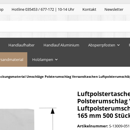
pp
Hotline 035453 / 677-172 | 10-14 Uhr
Kontakt
Newsletter
Handlaufhalter
Handlauf Aluminium
Absperrpfosten
rsandmaterial
Holzlampen
ackungsmaterial Umschläge Polsterumschlag Versandtaschen Luftpolsterumschl
Luftpolstertasc
Polsterumschlag
Luftpolsterumsch
165 mm 500 Stüc
Artikelnummer:
S-13009-051