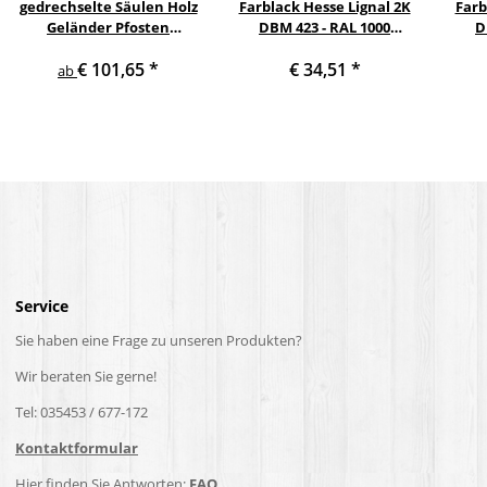
gedrechselte Säulen Holz
Farblack Hesse Lignal 2K
Farb
Geländer Pfosten
DBM 423 - RAL 1000
D
Treppensäulen
Grünbeige 1 Liter
Ver
€ 101,65
*
€ 34,51
*
Holzpfosten Holzsäulen
ab
Service
Sie haben eine Frage zu unseren Produkten?
Wir beraten Sie gerne!
Tel: 035453 / 677-172
Kontaktformular
Hier finden Sie Antworten:
FAQ