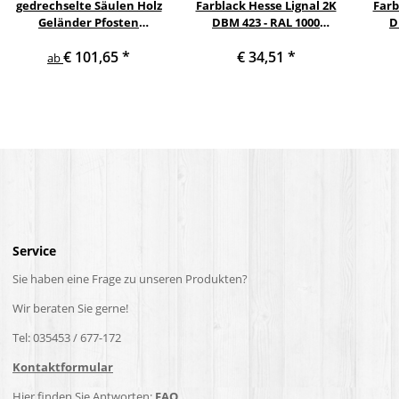
gedrechselte Säulen Holz
Farblack Hesse Lignal 2K
Farb
Geländer Pfosten
DBM 423 - RAL 1000
D
Treppensäulen
Grünbeige 1 Liter
Ver
€ 101,65
*
€ 34,51
*
Holzpfosten Holzsäulen
ab
Service
Sie haben eine Frage zu unseren Produkten?
Wir beraten Sie gerne!
Tel: 035453 / 677-172
Kontaktformular
Hier finden Sie Antworten:
FAQ