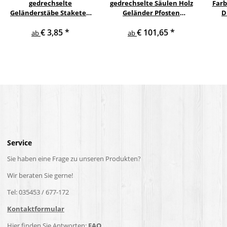
gedrechselte
gedrechselte Säulen Holz
Farb
Geländerstäbe Staketen
Geländer Pfosten
D
Treppe Sprosse Geländer
Treppensäulen
€ 3,85
*
€ 101,65
*
Holzstab Treppenstab
Holzpfosten Holzsäulen
ab
ab
Service
Sie haben eine Frage zu unseren Produkten?
Wir beraten Sie gerne!
Tel: 035453 / 677-172
Kontaktformular
Hier finden Sie Antworten:
FAQ