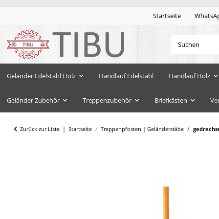
Startseite
WhatsA
Geländer Edelstahl Holz
Handlauf Edelstahl
Handlauf Holz
Geländer Zubehör
Treppenzubehör
Briefkästen
Ve
Zurück zur Liste
Startseite
Treppenpfosten | Geländerstäbe
gedrechs