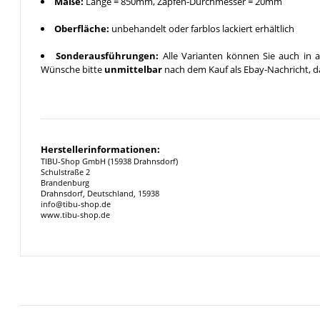
Maße:
Länge = 850mm, Zapfen-Durchmesser = 20mm
Oberfläche:
unbehandelt oder farblos lackiert erhältlich
Sonderausführungen:
Alle Varianten können Sie auch in a
Wünsche bitte
unmittelbar
nach dem Kauf als Ebay-Nachricht, da
Herstellerinformationen:
TIBU-Shop GmbH (15938 Drahnsdorf)
Schulstraße 2
Brandenburg
Drahnsdorf, Deutschland, 15938
info@tibu-shop.de
www.tibu-shop.de