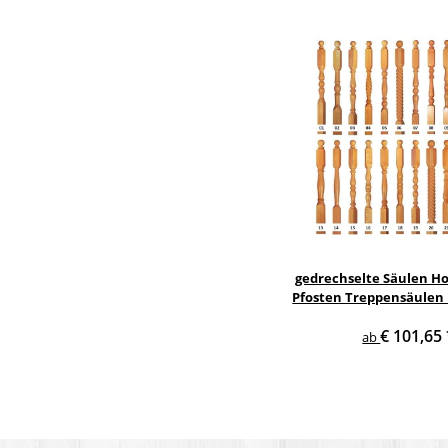
gedrechselte Säulen Ho
Pfosten Treppensäulen 
Holzsäulen
€ 101,65
ab