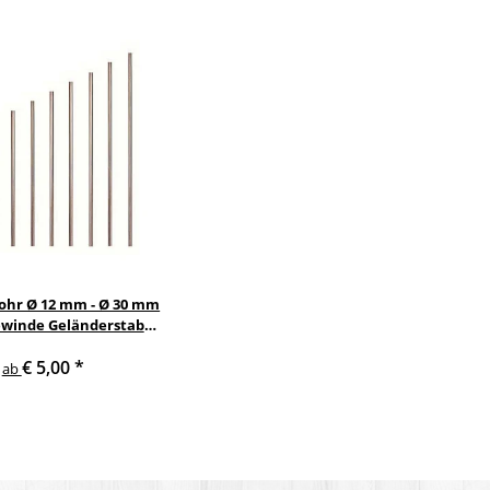
rohr Ø 12 mm - Ø 30 mm
winde Geländerstab
tahl Schwarz Weiß
€ 5,00
*
länder Geländer Rohr
ab
ange Stab Stäbe