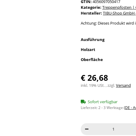
GTIN:
4056097050417
Kategorie:
Treppenpfosten |
Hersteller:
TIBU-Shop GmbH (
Achtung: Dieses Produkt wird in
Ausführung
Holzart
Oberfläche
€ 26,68
inkl. 19% USt. , zzgl.
Versand
Sofort verfügbar
Lieferzeit:
2 - 3 Werktage
(DE - 