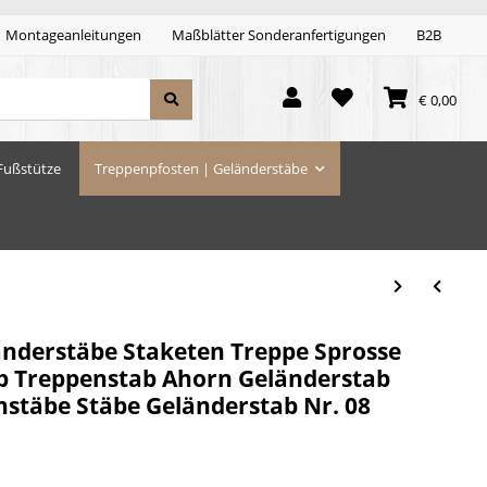
Montageanleitungen
Maßblätter Sonderanfertigungen
B2B
€ 0,00
Fußstütze
Treppenpfosten | Geländerstäbe
änderstäbe Staketen Treppe Sprosse
b Treppenstab Ahorn Geländerstab
nstäbe Stäbe Geländerstab Nr. 08