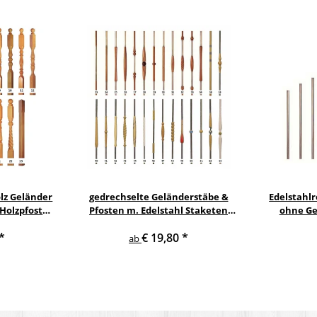
lz Geländer
gedrechselte Geländerstäbe &
Edelstahl
Holzpfosten
Pfosten m. Edelstahl Staketen
ohne Ge
Treppe Geländer Säule
Edels
*
€ 19,80
*
Treppenge
ab
St