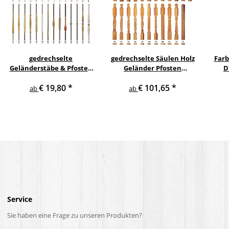
gedrechselte
gedrechselte Säulen Holz
Farb
Geländerstäbe & Pfosten
Geländer Pfosten
D
m. Edelstahl Staketen
Treppensäulen
S
€ 19,80
*
€ 101,65
*
Treppe Geländer Säule
Holzpfosten Holzsäulen
ab
ab
Service
Sie haben eine Frage zu unseren Produkten?