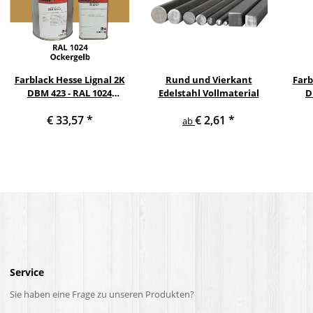
Farblack Hesse Lignal 2K
Rund und Vierkant
Farb
DBM 423 - RAL 1024
Edelstahl Vollmaterial
D
Ockergelb 1 Liter
He
€ 33,57
*
€ 2,61
*
ab
Service
Sie haben eine Frage zu unseren Produkten?