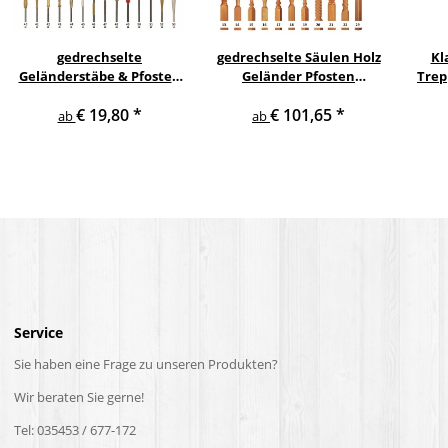
gedrechselte
gedrechselte Säulen Holz
Kl
Geländerstäbe & Pfosten
Geländer Pfosten
Trep
m. Edelstahl Staketen
Treppensäulen
€ 19,80
*
€ 101,65
*
Treppe Geländer Säule
Holzpfosten Holzsäulen
ab
ab
Service
Sie haben eine Frage zu unseren Produkten?
Wir beraten Sie gerne!
Tel: 035453 / 677-172