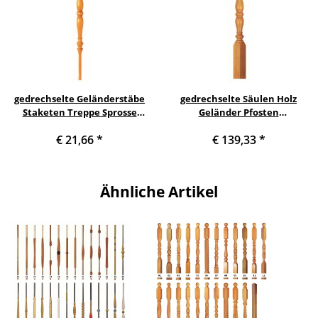
gedrechselte Geländerstäbe
gedrechselte Säulen Holz
Staketen Treppe Sprosse
Geländer Pfosten
Geländer Holzstab
Treppensäulen Holzpfosten
€ 21,66
*
€ 139,33
*
Treppenstab Buche
Holzsäulen Buche Säule -/
Geländerstab aus Holz -
Treppenpfosten -
Treppengeländer Stab
Treppengeländer
Geländerstab Nr. 15 farblos
Treppensäule Nr. 15
Ähnliche Artikel
lackiert
unbehandelt