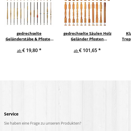
gedrechselte
gedrechselte Säulen Holz
Kl
Geländerstäbe & Pfosten
Geländer Pfosten
Trep
m. Edelstahl Staketen
Treppensäulen
€ 19,80
*
€ 101,65
*
Treppe Geländer Säule
Holzpfosten Holzsäulen
ab
ab
Service
Sie haben eine Frage zu unseren Produkten?