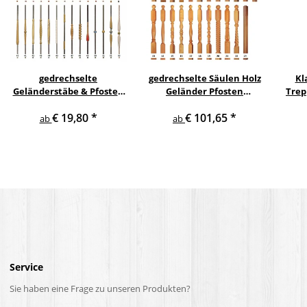
gedrechselte
gedrechselte Säulen Holz
Kl
Geländerstäbe & Pfosten
Geländer Pfosten
Trep
m. Edelstahl Staketen
Treppensäulen
€ 19,80
*
€ 101,65
*
Treppe Geländer Säule
Holzpfosten Holzsäulen
ab
ab
Service
Sie haben eine Frage zu unseren Produkten?