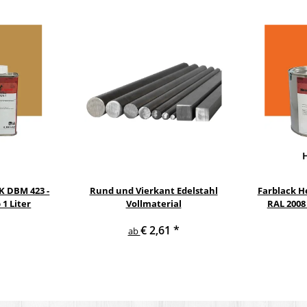
2K DBM 423 -
Rund und Vierkant Edelstahl
Farblack He
1 Liter
Vollmaterial
RAL 2008
€ 2,61
*
ab