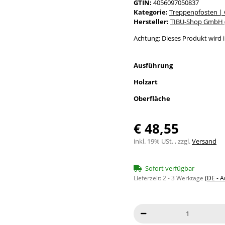
GTIN:
4056097050837
Kategorie:
Treppenpfosten |
Hersteller:
TIBU-Shop GmbH (
Achtung: Dieses Produkt wird in
Ausführung
Holzart
Oberfläche
€ 48,55
inkl. 19% USt. , zzgl.
Versand
Sofort verfügbar
Lieferzeit:
2 - 3 Werktage
(DE - 