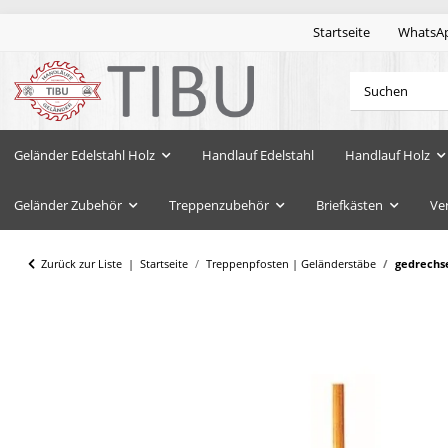
Startseite
WhatsA
Geländer Edelstahl Holz
Handlauf Edelstahl
Handlauf Holz
Geländer Zubehör
Treppenzubehör
Briefkästen
Ve
Zurück zur Liste
Startseite
Treppenpfosten | Geländerstäbe
gedrechs