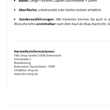
Maße:
Länge = 850mm, Zapfen-Durchmesser = 20mm
Oberfläche:
unbehandelt oder farblos lackiert erhältlich
Sonderausführungen:
Alle Varianten können Sie auch in a
Wünsche bitte
unmittelbar
nach dem Kauf als Ebay-Nachricht, da
Herstellerinformationen:
TIBU-Shop GmbH (15938 Drahnsdorf)
Schulstraße 2
Brandenburg
Drahnsdorf, Deutschland, 15938
info@tibu-shop.de
www.tibu-shop.de