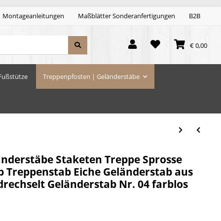
Montageanleitungen
Maßblätter Sonderanfertigungen
B2B
€ 0,00
Fußstütze
Treppenpfosten | Geländerstäbe
änderstäbe Staketen Treppe Sprosse
b Treppenstab Eiche Geländerstab aus
edrechselt Geländerstab Nr. 04 farblos