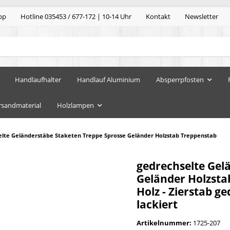
pp
Hotline 035453 / 677-172 | 10-14 Uhr
Kontakt
Newsletter
Handlaufhalter
Handlauf Aluminium
Absperrpfosten
rsandmaterial
Holzlampen
elte Geländerstäbe Staketen Treppe Sprosse Geländer Holzstab Treppenstab
gedrechselte Gel
Geländer Holzsta
Holz - Zierstab g
lackiert
Artikelnummer:
1725-207