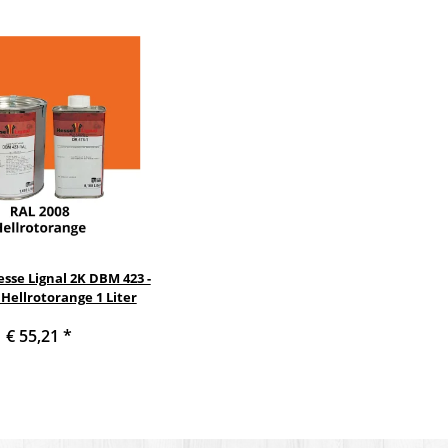
sse Lignal 2K DBM 423 -
 Hellrotorange 1 Liter
€ 55,21
*