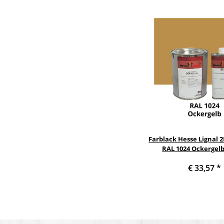
Farblack Hesse Lignal 
RAL 1024 Ockergelb 
€ 33,57
*