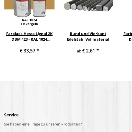
Farblack Hesse Lignal 2K
Rund und Vierkant
Farb
DBM 423 - RAL 1024
Edelstahl Vollmaterial
D
Ockergelb 1 Liter
He
€ 33,57
*
€ 2,61
*
ab
Service
Sie haben eine Frage zu unseren Produkten?