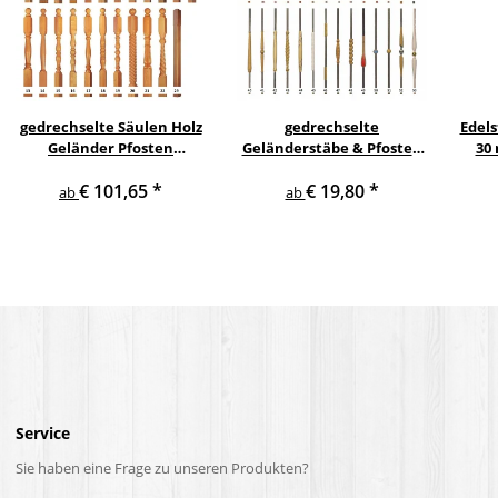
gedrechselte Säulen Holz
gedrechselte
Edels
Geländer Pfosten
Geländerstäbe & Pfosten
30
Treppensäulen
m. Edelstahl Staketen
Gel
€ 101,65
*
€ 19,80
*
Holzpfosten Holzsäulen
Treppe Geländer Säule
ab
ab
Gel
Service
Sie haben eine Frage zu unseren Produkten?