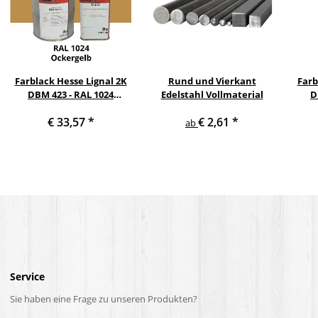
Farblack Hesse Lignal 2K
Rund und Vierkant
Farb
DBM 423 - RAL 1024
Edelstahl Vollmaterial
D
Ockergelb 1 Liter
He
€ 33,57
*
€ 2,61
*
ab
Service
Sie haben eine Frage zu unseren Produkten?