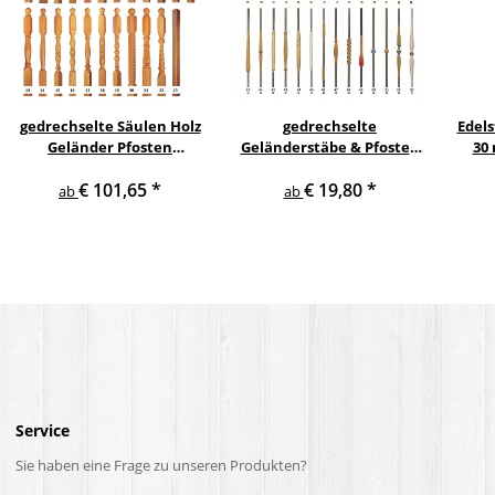
gedrechselte Säulen Holz
gedrechselte
Edels
Geländer Pfosten
Geländerstäbe & Pfosten
30
Treppensäulen
m. Edelstahl Staketen
Gel
€ 101,65
*
€ 19,80
*
Holzpfosten Holzsäulen
Treppe Geländer Säule
ab
ab
Gel
Service
Sie haben eine Frage zu unseren Produkten?